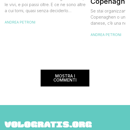
Copenaghen
destinazione del cuore
le vivi, e poi passi oltre. E ce ne sono altre
meglio e s
a cui torni, quasi senza deciderlo
Se stai organizzand
meno
davvero, come se fosse la Carinzia a
Copenaghen o un we
ANDREA PETRONI
richiamarti indietro più che il contrario. Per
danese, c’è una novi
noi è la seconda categoria, senza dubbio.
conoscere prima del
Questa è stata la nostra quarta volta qui, la
ANDREA PETRONI
CopenPay ed è un’ini
terza […]
viaggiatori che sce
più sostenibili durant
Lanciato come proget
ampliato nel 2025 e 
MOSTRA I
COMMENTI