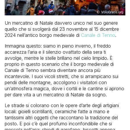
Un mercatino di Natale davvero unico nel suo genere
quello che si svolgerà dal 23 novembre al 15 dicembre
2024 nell’antico borgo medievale di
Canale di Tenno
.
Immagina questo: siamo in pieno inverno, il freddo
accarezza l’aria e il silenzio ovattato della sera ti
avvolge, mentre le stelle brillano nel cielo limpido. È
proprio in questo scenario che il borgo medievale di
Canale di Tenno sembra diventare ancora più
incantevole. I suoi vicoli stretti, che si arrampicano sui
pendii delle montagne, accolgono i visitatori con
un’atmosfera magica, dove i cortili e le cantine si aprono
per dare vita a un mercatino di Natale da sogno.
Le strade si colorano con le opere d’arte degli artigiani
locali: gioielli scintillanti, ceramiche fatte a mano e
tantissimi altri oggetti che raccontano la tradizione del
posto. E poi c’è quel profumo inconfondibile che si
mescola nell’aria: chiodi di garofano, biscotti appena