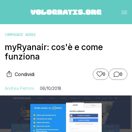
COMPAGNIE AEREE
myRyanair: cos'è e come
funziona
Condividi
0
0
Andrea Petroni
06/10/2018