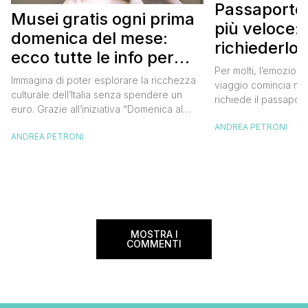
Passaporto 
Musei gratis ogni prima
più veloce:
domenica del mese:
richiederlo 
ecco tutte le info per
Per molti, l’emozione
approfittarne
Immagina di poter esplorare la ricchezza
viaggio comincia nel
culturale dell’Italia senza spendere un
richiede il passaport
euro. Grazie all’iniziativa “Domenica al
chiunque abbia affro
Museo”, questa è una realtà a portata di
ANDREA PETRONI
ottenimento di ques
ANDREA PETRONI
mano. Ogni prima domenica del mese, tutti
per chi vuole viaggia
i musei statali aprono le loro porte
dell’Europa (o anche
gratuitamente, offrendo un’occasione
negli ultimi due anni 
imperdibile per immergersi nell’arte, nella
da affrontare: la […]
storia e nella bellezza del nostro Paese.
Ma non […]
MOSTRA I
COMMENTI