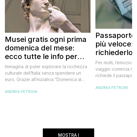
Passaporto 
Musei gratis ogni prima
più veloce:
domenica del mese:
richiederlo 
ecco tutte le info per
Per molti, l’emozione
approfittarne
Immagina di poter esplorare la ricchezza
viaggio comincia nel
culturale dell’Italia senza spendere un
richiede il passaport
euro. Grazie all’iniziativa “Domenica al
chiunque abbia affro
Museo”, questa è una realtà a portata di
ANDREA PETRONI
ottenimento di ques
ANDREA PETRONI
mano. Ogni prima domenica del mese, tutti
per chi vuole viaggia
i musei statali aprono le loro porte
dell’Europa (o anche
gratuitamente, offrendo un’occasione
negli ultimi due anni 
imperdibile per immergersi nell’arte, nella
da affrontare: la […]
storia e nella bellezza del nostro Paese.
Ma non […]
MOSTRA I