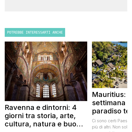
POTREBBE INTERESSARTI ANCHE
Mauritius: 
settimana i
Ravenna e dintorni: 4
paradiso te
giorni tra storia, arte,
Itinerario 
Ci sono certi Paesi 
cultura, natura e buon
più di altri. Non solo