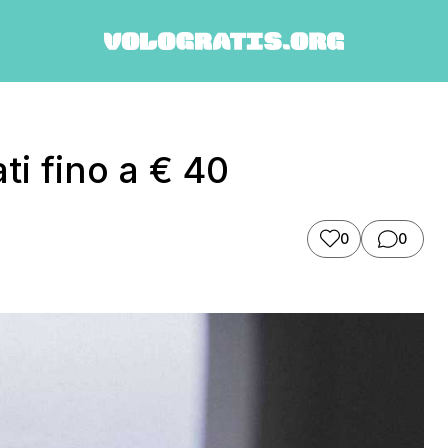
ati fino a € 40
0
0