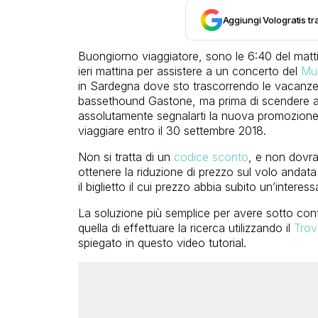
Aggiungi Vologratis tra
Buongiorno viaggiatore, sono le 6:40 del matti
ieri mattina per assistere a un concerto del
Mus
in Sardegna dove sto trascorrendo le vacanze 
bassethound Gastone, ma prima di scendere a f
assolutamente segnalarti la nuova promozion
viaggiare entro il 30 settembre 2018.
Non si tratta di un
codice sconto
, e non dovra
ottenere la riduzione di prezzo sul volo andata
il biglietto il cui prezzo abbia subito un’interes
La soluzione più semplice per avere sotto cont
quella di effettuare la ricerca utilizzando il
Trov
spiegato in questo video tutorial.