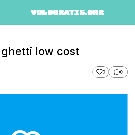
aghetti low cost
0
0