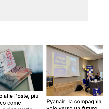
 alle Poste, più
Ryanair: la compagnia in
cco come
volo verso un futuro