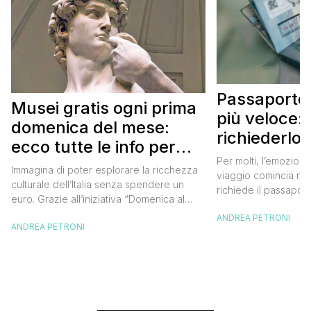
Passaporto 
Musei gratis ogni prima
più veloce:
domenica del mese:
richiederlo 
ecco tutte le info per
Per molti, l’emozione
approfittarne
Immagina di poter esplorare la ricchezza
viaggio comincia nel
culturale dell’Italia senza spendere un
richiede il passaport
euro. Grazie all’iniziativa “Domenica al
chiunque abbia affro
Museo”, questa è una realtà a portata di
ANDREA PETRONI
ottenimento di ques
ANDREA PETRONI
mano. Ogni prima domenica del mese, tutti
per chi vuole viaggia
i musei statali aprono le loro porte
dell’Europa (o anche
gratuitamente, offrendo un’occasione
negli ultimi due anni 
imperdibile per immergersi nell’arte, nella
da affrontare: la […]
storia e nella bellezza del nostro Paese.
Ma non […]