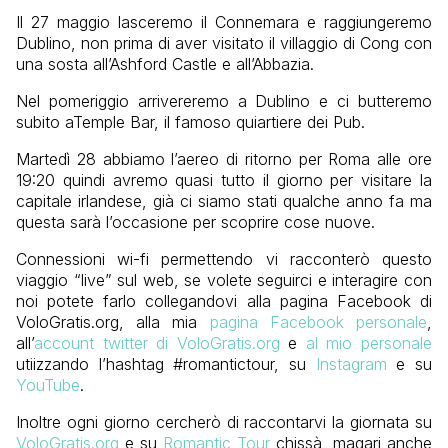
Il 27 maggio lasceremo il Connemara e raggiungeremo
Dublino, non prima di aver visitato il villaggio di Cong con
una sosta all’Ashford Castle e all’Abbazia.
Nel pomeriggio arrivereremo a Dublino e ci butteremo
subito aTemple Bar, il famoso quiartiere dei Pub.
Martedì 28 abbiamo l’aereo di ritorno per Roma alle ore
19:20 quindi avremo quasi tutto il giorno per visitare la
capitale irlandese, già ci siamo stati qualche anno fa ma
questa sarà l’occasione per scoprire cose nuove.
Connessioni wi-fi permettendo vi racconterò questo
viaggio “live” sul web, se volete seguirci e interagire con
noi potete farlo collegandovi alla pagina Facebook di
VoloGratis.org, alla mia
pagina Facebook personale
,
all’
account twitter di VoloGratis.org
e
al mio personale
utiizzando l’hashtag #romantictour, su
Instagram
e su
YouTube
.
Inoltre ogni giorno cercherò di raccontarvi la giornata su
VoloGratis.org
e su
Romantic Tour
chissà, magari anche