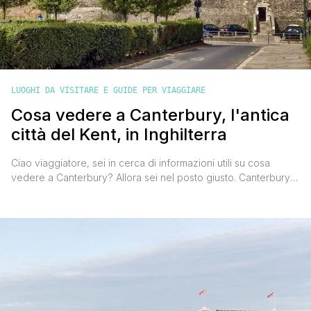
LUOGHI DA VISITARE E GUIDE PER VIAGGIARE
Cosa vedere a Canterbury, l'antica
città del Kent, in Inghilterra
Ciao viaggiatore, sei in cerca di informazioni utili su cosa
vedere a Canterbury? Allora sei nel posto giusto. Canterbury è
una cittadina del Kent, nell’Inghilterra sud orientale. Non è
troppo distante da Londra e per questo è una delle gite
perfette da fare in giornata se vuoi staccarti un po’ dalla
capitale (v. Cosa vedere [']