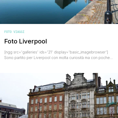
FOTO VIAGGI
Foto Liverpool
[ngg src='galleries' ids='21' display='basic_imagebrowser']
Sono partito per Liverpool con molta curiosità ma con poche
aspettative. Sulla città inglese che ha dato i natali alla band più
famosa di tutti i tempi ' i Beatles ' circolano purtroppo
convinzioni legate al passato ma che non trovano alcun
riscontro nel presente. Mi riferisco all'idea di una città [']