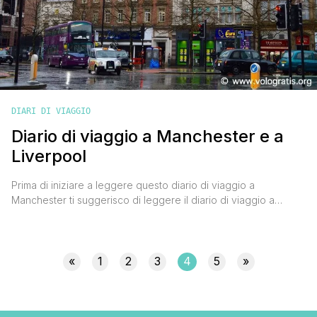
DIARI DI VIAGGIO
Diario di viaggio a Manchester e a
Liverpool
Prima di iniziare a leggere questo diario di viaggio a
Manchester ti suggerisco di leggere il diario di viaggio a
Liverpool, qui troverai gli ultimi due giorni della mia esperienza
inglese tra le due città. Terzo giorno Mi sveglio con la pioggia
che bagna le strade di Liverpool, il cielo azzurro dei primi due
giorni ha [']
«
1
2
3
4
5
»