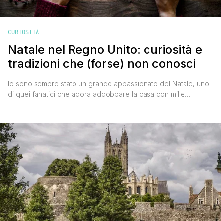
CURIOSITÀ
Natale nel Regno Unito: curiosità e
tradizioni che (forse) non conosci
Io sono sempre stato un grande appassionato del Natale, uno
di quei fanatici che adora addobbare la casa con mille
gingiletti, a cui piace allestire l'albero e preparare il Presepe.
Amo rispettare le tradizioni familiari e per via della mia grande
curiosità mi piace tantissimo scoprire le usanze degli altri
popoli. Durante il periodo natalizio io e [']