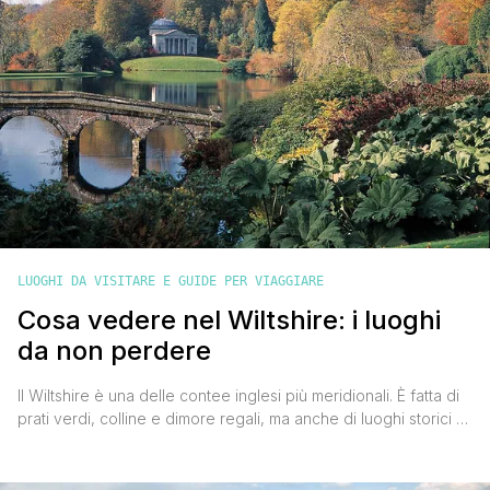
LUOGHI DA VISITARE E GUIDE PER VIAGGIARE
Cosa vedere nel Wiltshire: i luoghi
da non perdere
Il Wiltshire è una delle contee inglesi più meridionali. È fatta di
prati verdi, colline e dimore regali, ma anche di luoghi storici e
famosissimi. L’ideale è scoprirla in auto, con tutta la libertà
possibile, perché ogni paesino nasconde sicuramente delle
piacevoli sorprese. Ci sono però dei luoghi da non perdere,