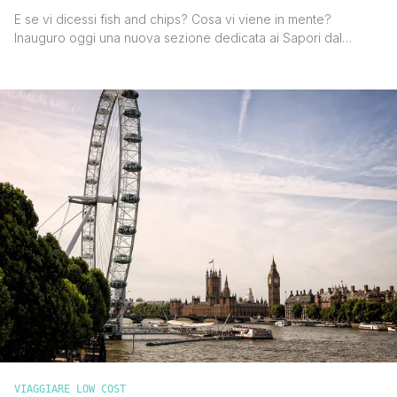
E se vi dicessi fish and chips? Cosa vi viene in mente?
Inauguro oggi una nuova sezione dedicata ai Sapori dal
Mondo. Il cibo è una parte fondamentale del viaggio e
secondo me la scoperta del luogo che si visita inizia proprio
dai sapori. Ogni Paese, città o regione, ha il suo sapore e il
suo [']
VIAGGIARE LOW COST