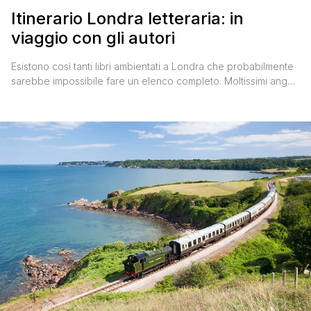
Itinerario Londra letteraria: in
viaggio con gli autori
Esistono così tanti libri ambientati a Londra che probabilmente
sarebbe impossibile fare un elenco completo. Moltissimi angoli
della città sono comparsi tra le pagine più e meno famose
delle biblioteche e per gli amanti della lettura è un vero
paradiso. Dopo aver scoperto cosa fare se è la tua prima volta
a Londra, ecco un [']