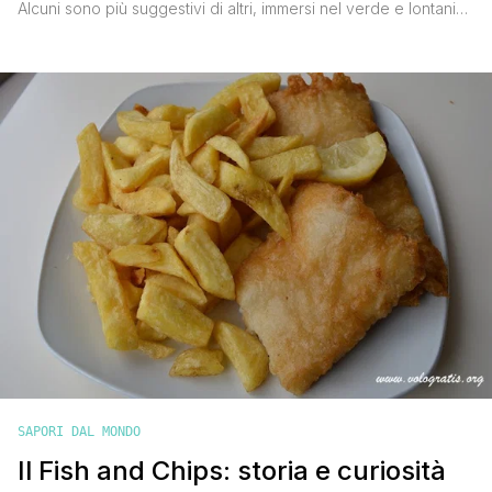
Alcuni sono più suggestivi di altri, immersi nel verde e lontani
dal traffico della capitale (v. I luoghi in cui ammirare i migliori
panorami di Londra). Oggi però voglio consigliarti quelli nel
cuore della città. Ecco quindi i luoghi da non perdere se vuoi
vedere [']
SAPORI DAL MONDO
Il Fish and Chips: storia e curiosità