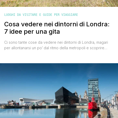
LUOGHI DA VISITARE E GUIDE PER VIAGGIARE
Cosa vedere nei dintorni di Londra:
7 idee per una gita
Ci sono tante cose da vedere nei dintorni di Londra, magari
per allontanarsi un po’ dal ritmo della metropoli e scoprire
luoghi molto diversi dalla capitale del Regno Unito. Londra,
attraverso le ferrovie, è collegata a moltissime località più o
meno turistiche e molte di queste sono raggiungibili in un’ora o
poco più. Se sei alla ricerca [']