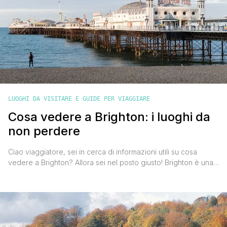
LUOGHI DA VISITARE E GUIDE PER VIAGGIARE
Cosa vedere a Brighton: i luoghi da
non perdere
Ciao viaggiatore, sei in cerca di informazioni utili su cosa
vedere a Brighton? Allora sei nel posto giusto! Brighton è una
cittadina inglese in riva al mare e con un clima mite e più
clemente rispetto ad altre zone dell'Inghilterra. È molto lontana
dai classici paesini delle campagne, sia per lo stile di vita
vivace che per [']