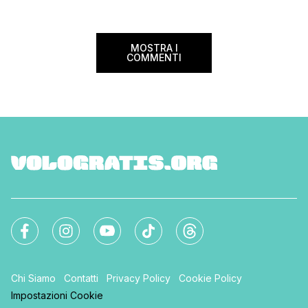
nazionale del bed an
mondo. Sì, hai letto bene, gratis! La
[…]
Settimana […]
MOSTRA I
COMMENTI
Chi Siamo
Contatti
Privacy Policy
Cookie Policy
Impostazioni Cookie