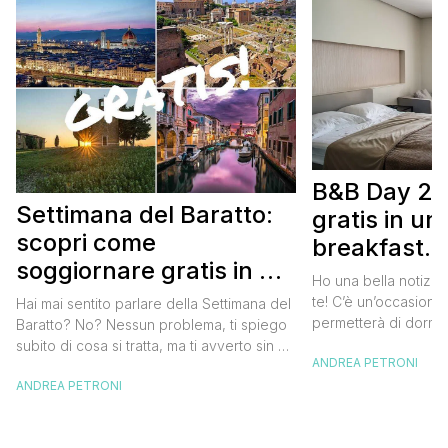
B&B Day 20
Settimana del Baratto:
gratis in u
scopri come
breakfast. 
soggiornare gratis in un
approfittare
Ho una bella notizia
bed and breakfast
gratis
te! C’è un’occasione 
Hai mai sentito parlare della Settimana del
permetterà di dormir
Baratto? No? Nessun problema, ti spiego
breakfast italiano, 
subito di cosa si tratta, ma ti avverto sin da
ANDREA PETRONI
meravigliosi del no
ora che la manifestazione ti piacerà
spendere una fortun
ANDREA PETRONI
tantissimo perché ti permetterà di
questa data sul cale
soggiornare gratis nei bed and breakfast
marzo 2025 ritorna il
italiani e in quelli di tanti altri Paesi del