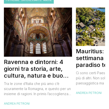
POTREBBE INTERESSARTI ANCHE
Mauritius: 
settimana i
Ravenna e dintorni: 4
paradiso te
giorni tra storia, arte,
Itinerario 
Ci sono certi Paesi 
cultura, natura e buon
più di altri. Non solo
cibo
paesaggistica ma an
Tra le zone d’Italia che più amo c’è
della popolazione lo
sicuramente la Romagna, e questo per un
ANDREA PETRONI
di questi. Uno di quei
insieme di ragioni. In primis l’accoglienza,
con un sorriso a 36 d
e sì perché quando vai in Romagna vieni
vai con qualche lacri
ANDREA PETRONI
sempre accolto da sorrisi e da parole
C’eravamo […]