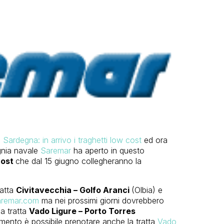
o
Sardegna: in arrivo i traghetti low cost
ed ora
gnia navale
Saremar
ha aperto in questo
cost
che dal 15 giugno collegheranno la
ratta
Civitavecchia – Golfo Aranci
(Olbia) e
remar.com
ma nei prossimi giorni dovrebbero
la tratta
Vado Ligure – Porto Torres
ento è possibile prenotare anche la tratta
Vado