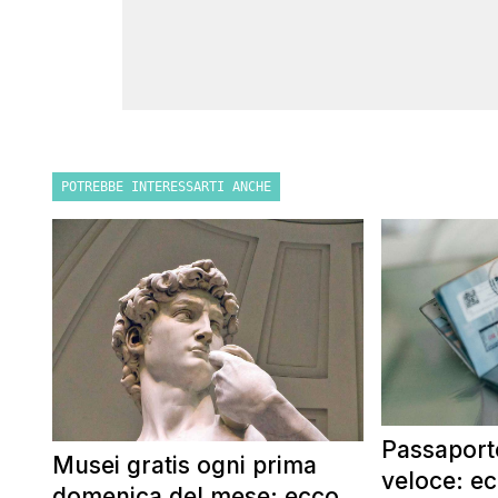
POTREBBE INTERESSARTI ANCHE
Passaporto
Musei gratis ogni prima
veloce: e
domenica del mese: ecco