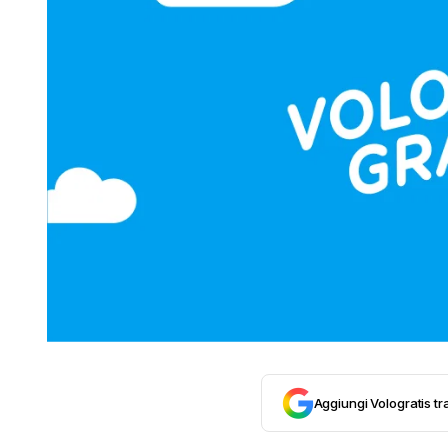
Aggiungi Vologratis tra