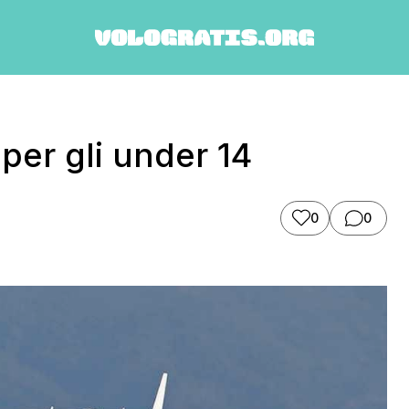
s per gli under 14
0
0