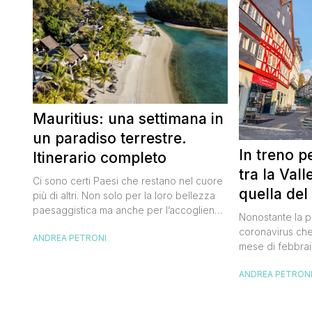
Mauritius: una settimana in
un paradiso terrestre.
In treno p
Itinerario completo
tra la Val
Ci sono certi Paesi che restano nel cuore
quella del
più di altri. Non solo per la loro bellezza
paesaggistica ma anche per l’accoglienza
Nonostante la 
della popolazione locale. Mauritius è uno
coronavirus che
ANDREA PETRONI
di questi. Uno di quei luoghi in cui arrivi
mese di febbraio
con un sorriso a 36 denti e da cui te ne
settembre sono r
vai con qualche lacrimuccia sul viso.
ANDREA PETRON
Germania per un 
C’eravamo […]
Valle del Reno 
partendo da Fra