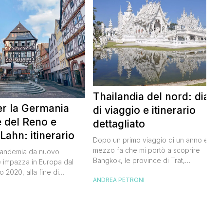
Thailandia del nord: diari
er la Germania
di viaggio e itinerario
le del Reno e
dettagliato
 Lahn: itinerario
Dopo un primo viaggio di un anno e
mezzo fa che mi portò a scoprire
pandemia da nuovo
Bangkok, le province di Trat,
 impazza in Europa dal
Chantanaburi, Rayong e l’isola di Koh
 2020, alla fine di
ANDREA PETRONI
Samet, sono tornato nel Paese dei sorr
iuscito a tornare in
per un bel tour della Thailandia del No
I
bel viaggio in treno tra la
Avevo troppa voglia di tornare a Bang
e quella del Lahn,
ma soprattutto di visitare Chiang Mai e
ncoforte e arrivando fino