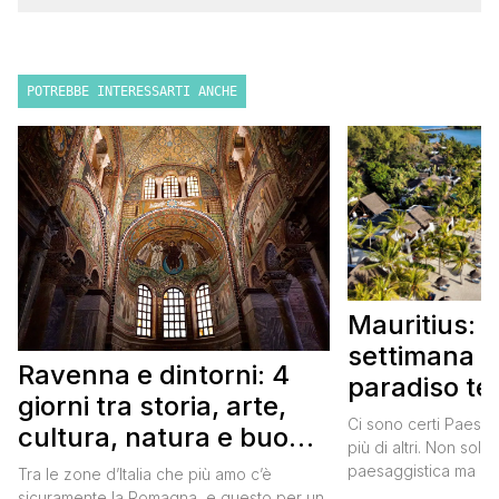
POTREBBE INTERESSARTI ANCHE
Mauritius: 
settimana i
Ravenna e dintorni: 4
paradiso te
giorni tra storia, arte,
Itinerario 
Ci sono certi Paesi 
cultura, natura e buon
più di altri. Non solo
cibo
paesaggistica ma an
Tra le zone d’Italia che più amo c’è
della popolazione lo
sicuramente la Romagna, e questo per un