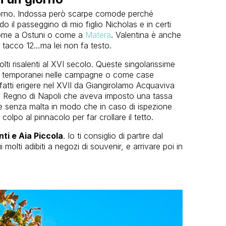
n giorno. Indossa però scarpe comode perché
ndo il passeggino di mio figlio Nicholas e in certi
 come a Ostuni o come a
Matera
. Valentina è anche
il tacco 12…ma lei non fa testo.
olti risalenti al XVI secolo. Queste singolarissime
ri temporanei nelle campagne o come case
 fatti erigere nel XVII da Giangirolamo Acquaviva
il Regno di Napoli che aveva imposto una tassa
one senza malta in modo che in caso di ispezione
olpo al pinnacolo per far crollare il tetto.
nti e Aia Piccola
. Io ti consiglio di partire dal
i molti adibiti a negozi di souvenir, e arrivare poi in