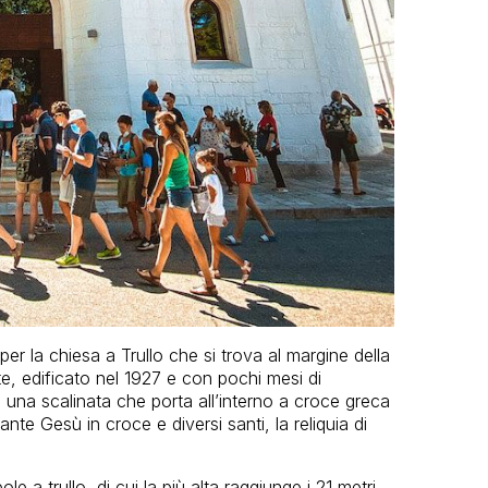
er la chiesa a Trullo che si trova al margine della
te, edificato nel 1927 e con pochi mesi di
na scalinata che porta all’interno a croce greca
rante Gesù in croce e diversi santi, la reliquia di
e a trullo, di cui la più alta raggiunge i 21 metri,