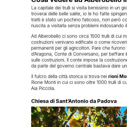
La capitale dei trulli si visita benissimo in u
troverai delle belle salite, io le ho fatte spinge
tratti è stato un pochino faticoso, non però
riuscita a visitarla senza problemi indossando 
Ad Alberobello ci sono circa 1500 trulli di cui m
costruzioni venivano edificate o come ricove
permanenti per gli agricoltori. Pare che furono
d’Aragona, Conte di Conversano, per beffare 
sulle costruzioni. Il conte impose la costruzi
da parte del governo centrale bastava dare un c
Il fulcro della città storica si trova nei
rioni Mo
Rione Monti in cui ci sono oltre 1000 trulli di cu
Aia Piccola.
Chiesa di Sant’Antonio da Padova