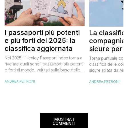
I passaporti più potenti
La classific
e più forti del 2025: la
compagnie 
classifica aggiornata
sicure per i
Nel 2025, l’Henley Passport Index torna a
Torna puntuale come
rivelare quali sono i passaporti più potenti
classifica delle com
e forti al mondo, valutati sulla base delle
sicure stilata da Airli
destinazioni accessibili senza visto
web di recensioni sul
ANDREA PETRONI
ANDREA PETRONI
preventivo. Questo indice, il più
valutazione dei vetto
autorevole in materia, è basato sui dati
TripAdvisor dei cieli
forniti dalla International Air Transport
recensisce assegna
Authority (IATA) e aggiornato grazie alle
va da una a sette stelle
ricerche di Henley & Partners. L’Henley
per stilare la classif
[…]
MOSTRA I
COMMENTI