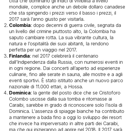
città che dominano gli indici di vivibilità a livello
mondiale, complice anche
un debole dollaro canadese
che sta spingendo i prezzi verso il basso i prezzi, il
2017 sarà l’anno giusto per visitarla.
Colombia
: dopo d
ecenni di guerra civile, segnata da
un livello del crimine piuttosto alto, la Colombia ha
saputo cambiare rotta. La sua
vibrante cultura, la
natura e l’ospitalità dei suoi abitanti, la rendono
perfetta per un viaggio nel 2017.
Finlandia
: nel 2017 celebrerà il centenario
dall’Indipendenza dalla Russia,
con numerosi eventi in
in ogni regione. D
ai concerti all’aperto ad esperienze
culinarie, fino alle serate in sauna, alle mostre e a agli
eventi sportivi.
È stato istituito anche
un nuovo parco
nazionale di 11.000 ettari, a Hossa.
Dominica
: l
a gente del posto dice che se Cristoforo
Colombo uscisse dalla sua tomba e ritornasse ai
Caraibi, sarebbe in grado di riconoscere solo l’isola di
Dominica. L
‘assenza di spiagge bianche ha contribuito
a mantenere a bada fino a oggi lo sviluppo dei resort
che invece ha imperversato in altre parti dei Caraibi,
ma che qui inizieranno ad aprire nel 2018. Il 2017 sarà