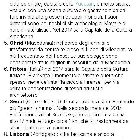
città coloniale, capitale dello
Yucatan
, è molto sicura,
vitale e con una scena culturale e gastronomica da
fare invidia alle grosse metropoli mondiali. I suoi
dintorni sono poi ricchi di siti archeologici Maya e di
parchi naturalistici. Nel 2017 sarà Capitale della Cultura
Americana.
Ohrid
(Macedonia): nel corso degli anni
si è
trasformata da centro religioso al luogo di villeggiatura
più frequentato del Paese. Le sue spiagge sono
considerate tra le migliori in assoluto della Macedonia.
Pistoia
(Italia): nel 2017 sarà la Capitale della Cultura
Italiana. È arrivato il momento di visitare quella che
spesso viene definita “la piccola Firenze” per via
dell’alta concentrazione di tesori artistici e
architettonici.
Seoul
(Corea del Sud): la città coreana sta diventando
più “green” che mai. Nella seconda metà del 2017
verrà inaugurato il Seoul Skygarden, un cavalcavia
alto 17 metri e lungo circa 1 km che si trasformerà da
strada trafficata a giardino.
Lisbona
(Portogallo): città bellissima e ancora