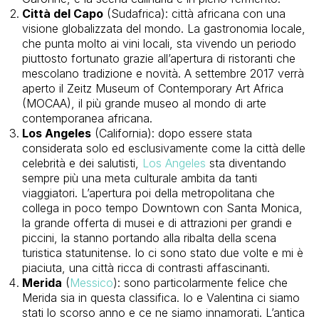
Città del Capo
(Sudafrica): città africana con una
visione globalizzata del mondo. La gastronomia locale,
che punta molto ai vini locali, sta vivendo un periodo
piuttosto fortunato grazie all’apertura di ristoranti che
mescolano tradizione e novità. A settembre 2017 verrà
aperto il Zeitz Museum of Contemporary Art Africa
(MOCAA), il più grande museo al mondo di arte
contemporanea africana.
Los Angeles
(California): dopo essere stata
considerata solo ed esclusivamente come la città delle
celebrità e dei salutisti,
Los Angeles
sta diventando
sempre più una meta culturale ambita da tanti
viaggiatori. L’apertura poi della metropolitana che
collega in poco tempo Downtown con Santa Monica,
la grande offerta di musei e di attrazioni per grandi e
piccini, la stanno portando alla ribalta della scena
turistica statunitense. Io ci sono stato due volte e mi è
piaciuta, una città ricca di contrasti affascinanti.
Merida
(
Messico
): sono particolarmente felice che
Merida sia in questa classifica. Io e Valentina ci siamo
stati lo scorso anno e ce ne siamo innamorati. L’antica