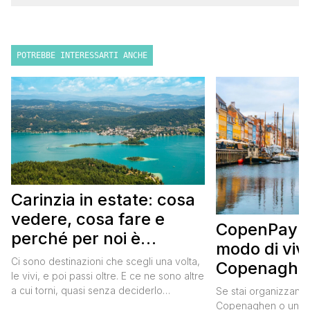
POTREBBE INTERESSARTI ANCHE
Carinzia in estate: cosa
vedere, cosa fare e
CopenPay: i
perché per noi è
modo di viv
diventata una
Ci sono destinazioni che scegli una volta,
Copenaghen
destinazione del cuore
le vivi, e poi passi oltre. E ce ne sono altre
meglio e s
a cui torni, quasi senza deciderlo
Se stai organizzand
meno
davvero, come se fosse la Carinzia a
Copenaghen o un we