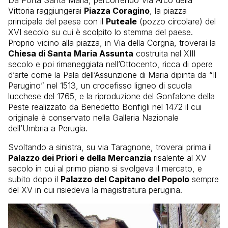
Vittoria raggiungerai
Piazza Coragino
, la piazza
principale del paese con il
Puteale
(pozzo circolare) del
XVI secolo su cui è scolpito lo stemma del paese.
Proprio vicino alla piazza, in Via della Corgna, troverai la
Chiesa di Santa Maria Assunta
costruita nel XIII
secolo e poi rimaneggiata nell’Ottocento, ricca di opere
d’arte come la Pala dell’Assunzione di Maria dipinta da “Il
Perugino” nel 1513, un crocefisso ligneo di scuola
lucchese del 1765, e la riproduzione del Gonfalone della
Peste realizzato da Benedetto Bonfigli nel 1472 il cui
originale è conservato nella Galleria Nazionale
dell’Umbria a Perugia.
Svoltando a sinistra, su via Taragnone, troverai prima il
Palazzo dei Priori e della Mercanzia
risalente al XV
secolo in cui al primo piano si svolgeva il mercato, e
subito dopo il
Palazzo del Capitano del Popolo
sempre
del XV in cui risiedeva la magistratura perugina.