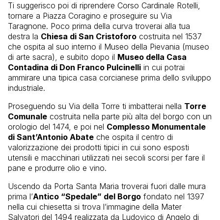
Ti suggerisco poi di riprendere Corso Cardinale Rotelli,
tornare a Piazza Coragino e proseguire su Via
Taragnone. Poco prima della curva troverai alla tua
destra la
Chiesa di San Cristoforo
costruita nel 1537
che ospita al suo interno il Museo della Pievania (museo
di arte sacra), e subito dopo il
Museo della Casa
Contadina di Don Franco Pulcinelli
in cui potrai
ammirare una tipica casa corcianese prima dello sviluppo
industriale.
Proseguendo su Via della Torre ti imbatterai nella
Torre
Comunale
costruita nella parte più alta del borgo con un
orologio del 1474, e poi nel
Complesso Monumentale
di Sant’Antonio Abate
che ospita il centro di
valorizzazione dei prodotti tipici in cui sono esposti
utensili e macchinari utilizzati nei secoli scorsi per fare il
pane e produrre olio e vino.
Uscendo da Porta Santa Maria troverai fuori dalle mura
prima l’
Antico “Spedale” del Borgo
fondato nel 1397
nella cui chiesetta si trova l’immagine della Mater
Salvatori del 1494 realizzata da Ludovico di Angelo di