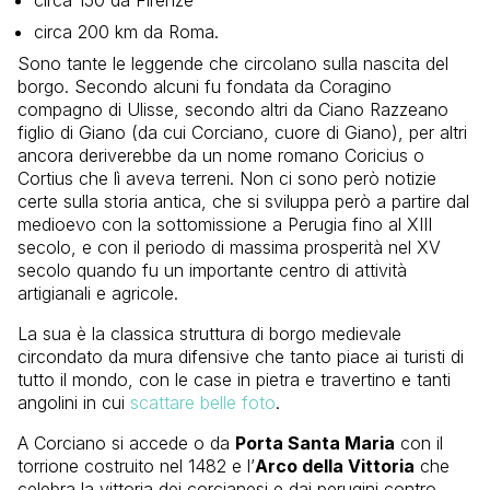
circa 200 km da Roma.
Sono tante le leggende che circolano sulla nascita del
borgo. Secondo alcuni fu fondata da Coragino
compagno di Ulisse, secondo altri da Ciano Razzeano
figlio di Giano (da cui Corciano, cuore di Giano), per altri
ancora deriverebbe da un nome romano Coricius o
Cortius che lì aveva terreni. Non ci sono però notizie
certe sulla storia antica, che si sviluppa però a partire dal
medioevo con la sottomissione a Perugia fino al XIII
secolo, e con il periodo di massima prosperità nel XV
secolo quando fu un importante centro di attività
artigianali e agricole.
La sua è la classica struttura di borgo medievale
circondato da mura difensive che tanto piace ai turisti di
tutto il mondo, con le case in pietra e travertino e tanti
angolini in cui
scattare belle foto
.
A Corciano si accede o da
Porta Santa Maria
con il
torrione costruito nel 1482 e l’
Arco della Vittoria
che
celebra la vittoria dei corcianesi e dai perugini contro