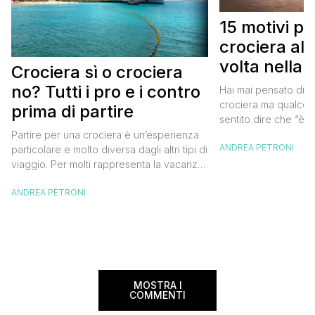
15 motivi pe
crociera a
volta nella v
Crociera sì o crociera
no? Tutti i pro e i contro
Hai mai pensato di p
crociera ma qualcosa
prima di partire
sentito dire che “è 
che “non si vede nul
Partire per una crociera è un’esperienza
ANDREA PETRONI
racconti la mia esper
particolare e molto diversa dagli altri tipi di
veri motivi per andar
viaggio. Per molti rappresenta la vacanza
che ti faranno venir 
ideale: mare, sole, comfort e la possibilità
domani stesso. […]
ANDREA PETRONI
di visitare più destinazioni senza dover
spostarsi ogni giorno. Per altri, invece,
può sembrare una scelta troppo rigida o
poco personale. Io stesso, alla mia prima
crociera, ero […]
MOSTRA I
COMMENTI