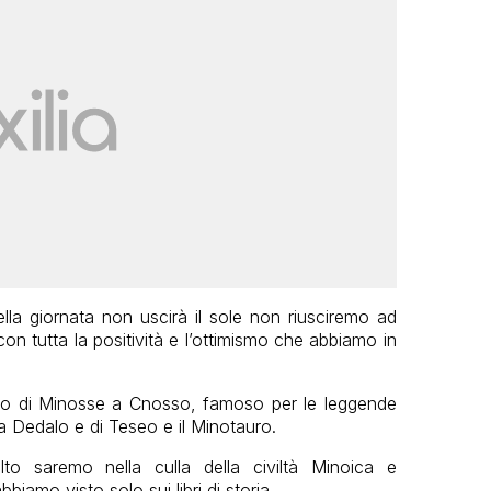
ella giornata non uscirà il sole non riusciremo ad
on tutta la positività e l’ottimismo che abbiamo in
lazzo di Minosse a Cnosso, famoso per le leggende
da Dedalo e di Teseo e il Minotauro.
o saremo nella culla della civiltà Minoica e
iamo visto solo sui libri di storia.