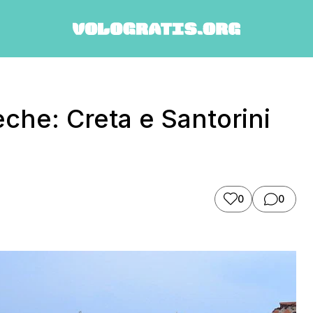
eche: Creta e Santorini
0
0