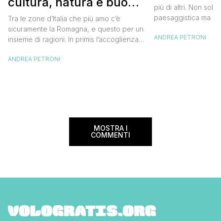
cultura, natura e buon
più di altri. Non solo
cibo
paesaggistica ma an
Tra le zone d’Italia che più amo c’è
della popolazione lo
sicuramente la Romagna, e questo per un
ANDREA PETRONI
di questi. Uno di quei
insieme di ragioni. In primis l’accoglienza,
con un sorriso a 36 d
e sì perché quando vai in Romagna vieni
vai con qualche lacri
ANDREA PETRONI
sempre accolto da sorrisi e da parole
C’eravamo […]
gentili che ti fanno subito sentire come a
casa. Poi la storia e la cultura che si
celano anche […]
MOSTRA I
COMMENTI