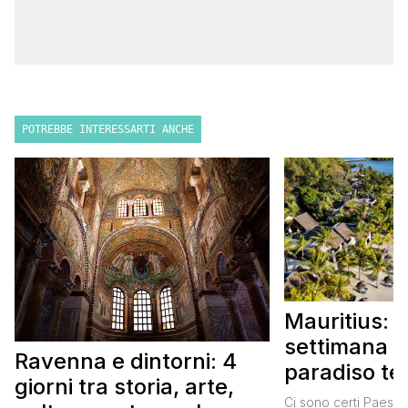
POTREBBE INTERESSARTI ANCHE
Mauritius: 
settimana i
Ravenna e dintorni: 4
paradiso te
giorni tra storia, arte,
Itinerario 
Ci sono certi Paesi 