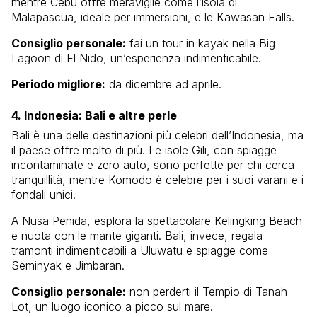
mentre Cebu offre meraviglie come l’isola di
Malapascua, ideale per immersioni, e le Kawasan Falls.
Consiglio personale:
fai un tour in kayak nella Big
Lagoon di El Nido, un’esperienza indimenticabile.
Periodo migliore:
da dicembre ad aprile.
4. Indonesia: Bali e altre perle
Bali è una delle destinazioni più celebri dell’Indonesia, ma
il paese offre molto di più. Le isole Gili, con spiagge
incontaminate e zero auto, sono perfette per chi cerca
tranquillità, mentre Komodo è celebre per i suoi varani e i
fondali unici.
A Nusa Penida, esplora la spettacolare Kelingking Beach
e nuota con le mante giganti. Bali, invece, regala
tramonti indimenticabili a Uluwatu e spiagge come
Seminyak e Jimbaran.
Consiglio personale:
non perderti il Tempio di Tanah
Lot, un luogo iconico a picco sul mare.