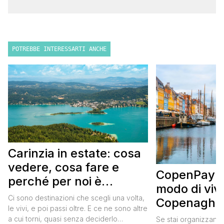
POTREBBE INTERESSARTI ANCHE
Carinzia in estate: cosa
vedere, cosa fare e
CopenPay: i
perché per noi è
modo di viv
diventata una
Ci sono destinazioni che scegli una volta,
Copenaghen
destinazione del cuore
le vivi, e poi passi oltre. E ce ne sono altre
meglio e s
a cui torni, quasi senza deciderlo
Se stai organizzand