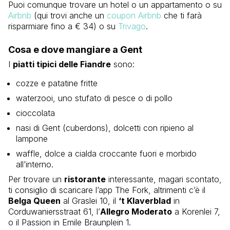
Puoi comunque trovare un hotel o un appartamento o su
Airbnb
(qui trovi anche un
coupon Airbnb
che ti farà
risparmiare fino a € 34) o su
Trivago
.
Cosa e dove mangiare a Gent
I
piatti tipici delle Fiandre
sono:
cozze e patatine fritte
waterzooi, uno stufato di pesce o di pollo
cioccolata
nasi di Gent (cuberdons), dolcetti con ripieno al
lampone
waffle, dolce a cialda croccante fuori e morbido
all’interno.
Per trovare un
ristorante
interessante, magari scontato,
ti consiglio di scaricare l’app The Fork, altrimenti c’è il
Belga Queen
al Graslei 10, il
‘t Klaverblad
in
Corduwaniersstraat 61, l’
Allegro Moderato
a Korenlei 7,
o il Passion in Emile Braunplein 1.