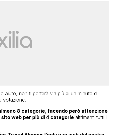
 aiuto, non ti porterà via più di un minuto di
a votazione.
 almeno 8 categorie
,
facendo però attenzione
 sito web per più di 4 categorie
altrimenti tutti i
ior Travel Blogger l’indirizzo web del nostro