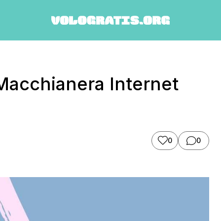
 Macchianera Internet
0
0