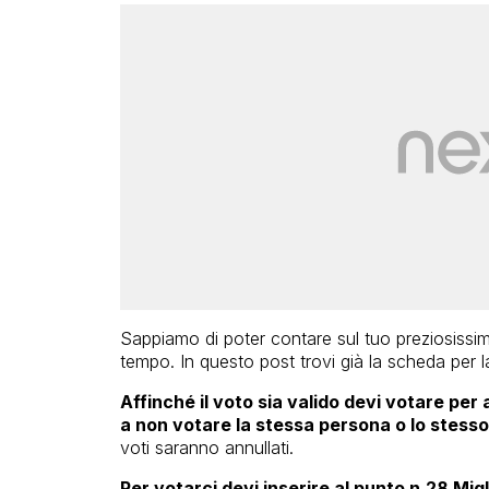
Sappiamo di poter contare sul tuo preziosissimo
tempo. In questo post trovi già la scheda per l
Affinché il voto sia valido devi votare per
a non votare la stessa persona o lo stesso
voti saranno annullati.
Per votarci devi inserire al punto n.28 Migl