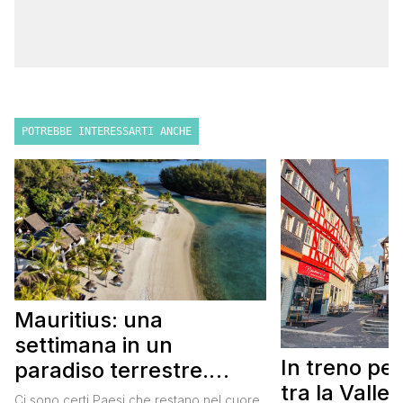
POTREBBE INTERESSARTI ANCHE
Mauritius: una
settimana in un
In treno pe
paradiso terrestre.
tra la Valle
Itinerario completo
Ci sono certi Paesi che restano nel cuore