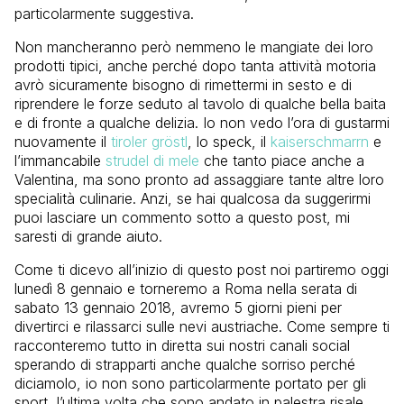
particolarmente suggestiva.
Non mancheranno però nemmeno le mangiate dei loro
prodotti tipici, anche perché dopo tanta attività motoria
avrò sicuramente bisogno di rimettermi in sesto e di
riprendere le forze seduto al tavolo di qualche bella baita
e di fronte a qualche delizia. Io non vedo l’ora di gustarmi
nuovamente il
tiroler gröstl
, lo speck, il
kaiserschmarrn
e
l’immancabile
strudel di mele
che tanto piace anche a
Valentina, ma sono pronto ad assaggiare tante altre loro
specialità culinarie. Anzi, se hai qualcosa da suggerirmi
puoi lasciare un commento sotto a questo post, mi
saresti di grande aiuto.
Come ti dicevo all’inizio di questo post noi partiremo oggi
lunedì 8 gennaio e torneremo a Roma nella serata di
sabato 13 gennaio 2018, avremo 5 giorni pieni per
divertirci e rilassarci sulle nevi austriache. Come sempre ti
racconteremo tutto in diretta sui nostri canali social
sperando di strapparti anche qualche sorriso perché
diciamolo, io non sono particolarmente portato per gli
sport, l’ultima volta che sono andato in palestra risale