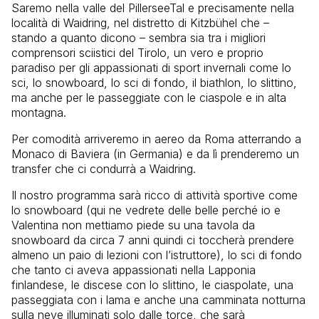
Saremo nella valle del PillerseeTal e precisamente nella
località di Waidring, nel distretto di Kitzbühel che –
stando a quanto dicono – sembra sia tra i migliori
comprensori sciistici del Tirolo, un vero e proprio
paradiso per gli appassionati di sport invernali come lo
sci, lo snowboard, lo sci di fondo, il biathlon, lo slittino,
ma anche per le passeggiate con le ciaspole e in alta
montagna.
Per comodità arriveremo in aereo da Roma atterrando a
Monaco di Baviera (in Germania) e da lì prenderemo un
transfer che ci condurrà a Waidring.
Il nostro programma sarà ricco di attività sportive come
lo snowboard (qui ne vedrete delle belle perché io e
Valentina non mettiamo piede su una tavola da
snowboard da circa 7 anni quindi ci toccherà prendere
almeno un paio di lezioni con l’istruttore), lo sci di fondo
che tanto ci aveva appassionati nella Lapponia
finlandese, le discese con lo slittino, le ciaspolate, una
passeggiata con i lama e anche una camminata notturna
sulla neve illuminati solo dalle torce, che sarà