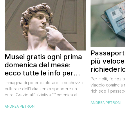
Passaporto 
Musei gratis ogni prima
più veloce:
domenica del mese:
richiederlo 
ecco tutte le info per
Per molti, l’emozione
approfittarne
Immagina di poter esplorare la ricchezza
viaggio comincia nel
culturale dell’Italia senza spendere un
richiede il passaport
euro. Grazie all’iniziativa “Domenica al
chiunque abbia affro
Museo”, questa è una realtà a portata di
ANDREA PETRONI
ottenimento di ques
ANDREA PETRONI
mano. Ogni prima domenica del mese, tutti
per chi vuole viaggia
i musei statali aprono le loro porte
dell’Europa (o anche
gratuitamente, offrendo un’occasione
negli ultimi due anni 
imperdibile per immergersi nell’arte, nella
da affrontare: la […]