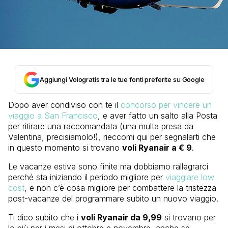
Aggiungi Vologratis tra le tue fonti preferite su Google
Dopo aver condiviso con te il
concorso per vincere un
viaggio a San Francisco
, e aver fatto un salto alla Posta
per ritirare una raccomandata (una multa presa da
Valentina, precisiamolo!), rieccomi qui per segnalarti che
in questo momento si trovano
voli Ryanair a € 9
.
Le vacanze estive sono finite ma dobbiamo rallegrarci
perché sta iniziando il periodo migliore per
viaggiare low
cost
, e non c’è cosa migliore per combattere la tristezza
post-vacanze del programmare subito un nuovo viaggio.
Ti dico subito che i
voli Ryanair da 9,99
si trovano per
lo più per i mesi di ottobre e novembre, anche se