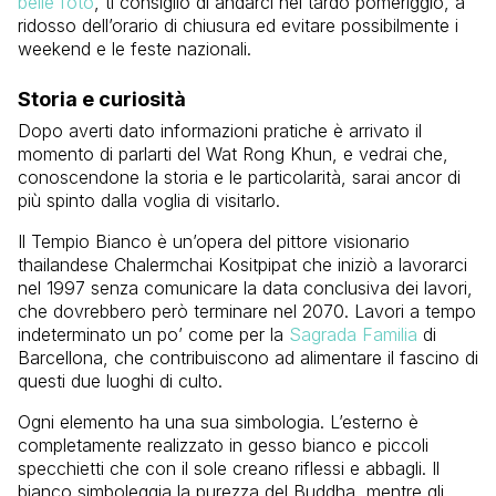
belle foto
, ti consiglio di andarci nel tardo pomeriggio, a
ridosso dell’orario di chiusura ed evitare possibilmente i
weekend e le feste nazionali.
Storia e curiosità
Dopo averti dato informazioni pratiche è arrivato il
momento di parlarti del Wat Rong Khun, e vedrai che,
conoscendone la storia e le particolarità, sarai ancor di
più spinto dalla voglia di visitarlo.
Il Tempio Bianco è un’opera del pittore visionario
thailandese Chalermchai Kositpipat che iniziò a lavorarci
nel 1997 senza comunicare la data conclusiva dei lavori,
che dovrebbero però terminare nel 2070. Lavori a tempo
indeterminato un po’ come per la
Sagrada Familia
di
Barcellona, che contribuiscono ad alimentare il fascino di
questi due luoghi di culto.
Ogni elemento ha una sua simbologia. L’esterno è
completamente realizzato in gesso bianco e piccoli
specchietti che con il sole creano riflessi e abbagli. Il
bianco simboleggia la purezza del Buddha, mentre gli