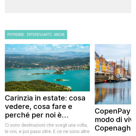
POTREBBE INTERESSARTI ANCHE
Carinzia in estate: cosa
vedere, cosa fare e
CopenPay: i
perché per noi è
modo di viv
diventata una
Ci sono destinazioni che scegli una volta,
Copenaghen
destinazione del cuore
le vivi, e poi passi oltre. E ce ne sono altre