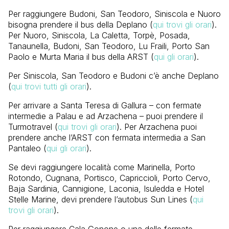
Per raggiungere Budoni, San Teodoro, Siniscola e Nuoro
bisogna prendere il bus della Deplano (
qui trovi gli orari
).
Per Nuoro, Siniscola, La Caletta, Torpè, Posada,
Tanaunella, Budoni, San Teodoro, Lu Fraili, Porto San
Paolo e Murta Maria il bus della ARST (
qui gli orari
).
Per Siniscola, San Teodoro e Budoni c’è anche Deplano
(
qui trovi tutti gli orari
).
Per arrivare a Santa Teresa di Gallura – con fermate
intermedie a Palau e ad Arzachena – puoi prendere il
Turmotravel (
qui trovi gli orari
). Per Arzachena puoi
prendere anche l’ARST con fermata intermedia a San
Pantaleo (
qui gli orari
).
Se devi raggiungere località come Marinella, Porto
Rotondo, Cugnana, Portisco, Capriccioli, Porto Cervo,
Baja Sardinia, Cannigione, Laconia, Isuledda e Hotel
Stelle Marine, devi prendere l’autobus Sun Lines (
qui
trovi gli orari
).
Per raggiungere Cala Gonone o una delle fermate