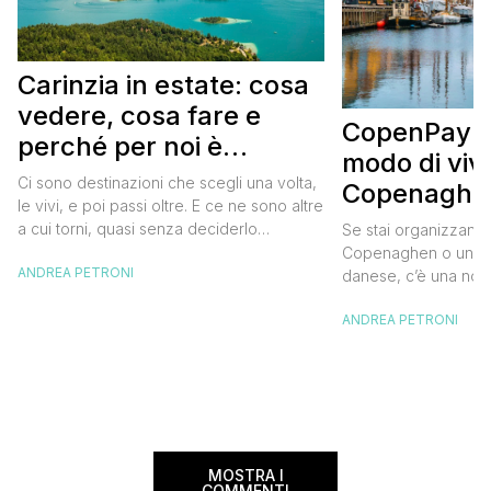
Carinzia in estate: cosa
vedere, cosa fare e
CopenPay: i
perché per noi è
modo di viv
diventata una
Ci sono destinazioni che scegli una volta,
Copenaghen
destinazione del cuore
le vivi, e poi passi oltre. E ce ne sono altre
meglio e s
a cui torni, quasi senza deciderlo
Se stai organizzand
meno
davvero, come se fosse la Carinzia a
Copenaghen o un we
ANDREA PETRONI
richiamarti indietro più che il contrario. Per
danese, c’è una novi
noi è la seconda categoria, senza dubbio.
conoscere prima del
Questa è stata la nostra quarta volta qui, la
ANDREA PETRONI
CopenPay ed è un’ini
terza […]
viaggiatori che sce
più sostenibili durant
Lanciato come proget
ampliato nel 2025 e 
MOSTRA I
COMMENTI