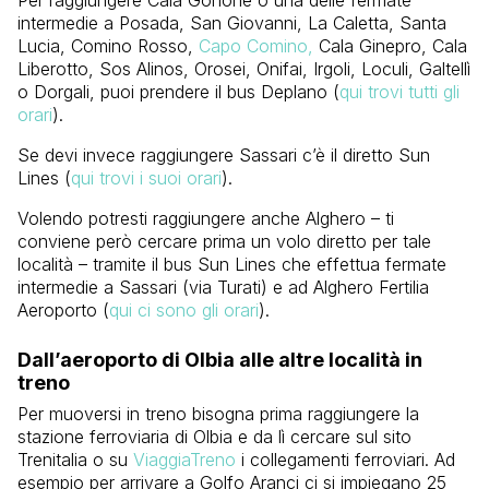
intermedie a Posada, San Giovanni, La Caletta, Santa
Lucia, Comino Rosso,
Capo Comino,
Cala Ginepro, Cala
Liberotto, Sos Alinos, Orosei, Onifai, Irgoli, Loculi, Galtellì
o Dorgali, puoi prendere il bus Deplano (
qui trovi tutti gli
orari
).
Se devi invece raggiungere Sassari c’è il diretto Sun
Lines (
qui trovi i suoi orari
).
Volendo potresti raggiungere anche Alghero – ti
conviene però cercare prima un volo diretto per tale
località – tramite il bus Sun Lines che effettua fermate
intermedie a Sassari (via Turati) e ad Alghero Fertilia
Aeroporto (
qui ci sono gli orari
).
Dall’aeroporto di Olbia alle altre località in
treno
Per muoversi in treno bisogna prima raggiungere la
stazione ferroviaria di Olbia e da lì cercare sul sito
Trenitalia o su
ViaggiaTreno
i collegamenti ferroviari. Ad
esempio per arrivare a Golfo Aranci ci si impiegano 25