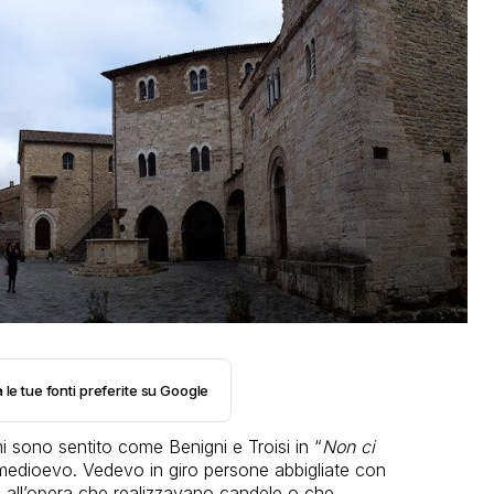
 le tue fonti preferite su Google
 sono sentito come Benigni e Troisi in “
Non ci
 medioevo. Vedevo in giro persone abbigliate con
ani all’opera che realizzavano candele o che