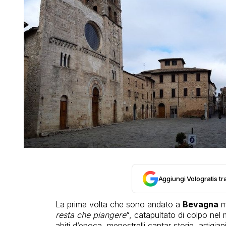
Aggiungi Vologratis tra
La prima volta che sono andato a
Bevagna
mi
resta che piangere
“, catapultato di colpo nel
abiti d’epoca, menestrelli cantar storie, artigi