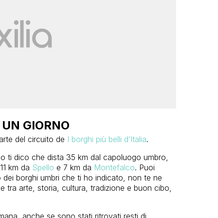
 UN GIORNO
arte del circuito de
I borghi più belli d’Italia
.
co ti dico che dista 35 km dal capoluogo umbro,
a 11 km da
Spello
e 7 km da
Montefalco
. Puoi
o dei borghi umbri che ti ho indicato, non te ne
e tra arte, storia, cultura, tradizione e buon cibo,
mana, anche se sono stati ritrovati resti di