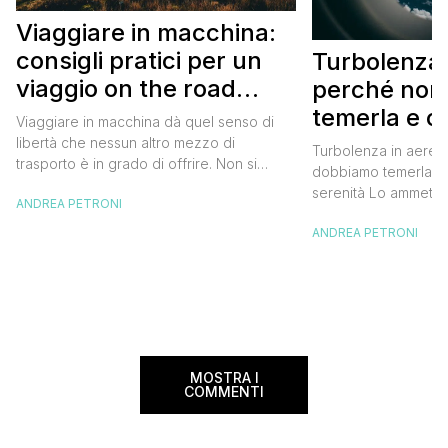
Viaggiare in macchina:
consigli pratici per un
Turbolenza 
viaggio on the road
perché non
perfetto
temerla e 
Viaggiare in macchina dà quel senso di
affrontarla 
libertà che nessun altro mezzo di
Turbolenza in aereo
trasporto è in grado di offrire. Non si
dobbiamo temerla e 
hanno vincoli di orari e ci si può fermare
serenità Lo ammetto,
ANDREA PETRONI
dove e quando si vuole, senza contare
incontrato una turbo
poi che nella maggior parte dei casi i
ANDREA PETRONI
sono preso un bel s
viaggi in auto permettono un risparmio
sobbalzava improvvi
non indifferente rispetto al […]
pensare a tutto, dalla
miei cari e al mio b
volevo […]
MOSTRA I
COMMENTI