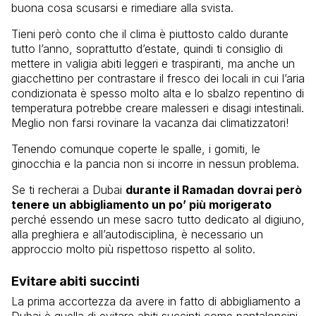
buona cosa scusarsi e rimediare alla svista.
Tieni però conto che il clima è piuttosto caldo durante
tutto l’anno, soprattutto d’estate, quindi ti consiglio di
mettere in valigia abiti leggeri e traspiranti, ma anche un
giacchettino per contrastare il fresco dei locali in cui l’aria
condizionata è spesso molto alta e lo sbalzo repentino di
temperatura potrebbe creare malesseri e disagi intestinali.
Meglio non farsi rovinare la vacanza dai climatizzatori!
Tenendo comunque coperte le spalle, i gomiti, le
ginocchia e la pancia non si incorre in nessun problema.
Se ti recherai a Dubai
durante il Ramadan dovrai però
tenere un abbigliamento un po’ più morigerato
perché essendo un mese sacro tutto dedicato al digiuno,
alla preghiera e all’autodisciplina, è necessario un
approccio molto più rispettoso rispetto al solito.
Evitare abiti succinti
La prima accortezza da avere in fatto di abbigliamento a
Dubai è quella di evitare abiti succinti come pantaloncini