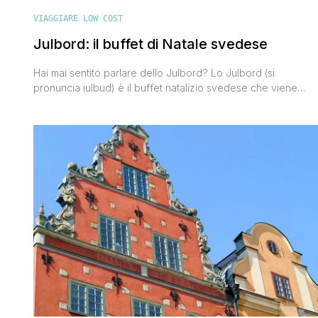
VIAGGIARE LOW COST
Julbord: il buffet di Natale svedese
Hai mai sentito parlare dello Julbord? Lo Julbord (si
pronuncia iulbud) è il buffet natalizio svedese che viene
consumato in ogni casa la sera del 24 dicembre, con gli amic
nei weekend dell'Avvento, e con i colleghi di lavoro anche
durante la settimana. E' una tradizione molto sentita in Svezia
e nei giorni che precedono la [']