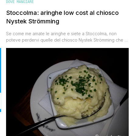
DOVE MANGIARE
Stoccolma: aringhe low cost al chiosco
Nystek Strömming
Se come me amate le aringhe e siete a Stoccolma, non
poteve perdervi quelle del chiosco Nystek Strömming che si
trova a Sodermalmstorg, proprio all'uscita della metro. In
questo chioschetto è possibile mangiare aringhe fritte nel
burro e servite in varie maniere: su una fetta di pane, sul
piatto con patate e insalata o addirittura [']