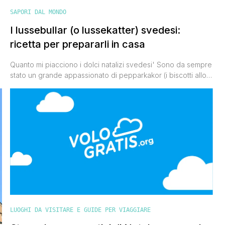
SAPORI DAL MONDO
I lussebullar (o lussekatter) svedesi:
ricetta per prepararli in casa
Quanto mi piacciono i dolci natalizi svedesi' Sono da sempre
i
stato un grande appassionato di pepparkakor (i biscotti allo
zenzero e cannella) ma dopo aver partecipato al
ricevimento di Santa Lucia presso la residenza
dell'Ambasciatrice di Svezia in Italia in me è scattato un altro
grande amore, quello verso i lussebullar (o lussekatter). Si
tratta [']
LUOGHI DA VISITARE E GUIDE PER VIAGGIARE