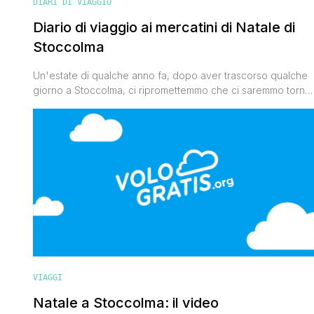
DIARI DI VIAGGIO
Diario di viaggio ai mercatini di Natale di
Stoccolma
Un'estate di qualche anno fa, dopo aver trascorso qualche
giorno a Stoccolma, ci ripromettemmo che ci saremmo tornat
durante il periodo natalizio, perchè nei giorni che
precedono il Natale una città così bella si mostra in tutto il
suo splendore. Abbiamo aspettato qualche anno ma grazie
alla collaborazione con l'Ente del Turismo Svedese Visit
Sweden, [']
VIAGGI
Natale a Stoccolma: il video