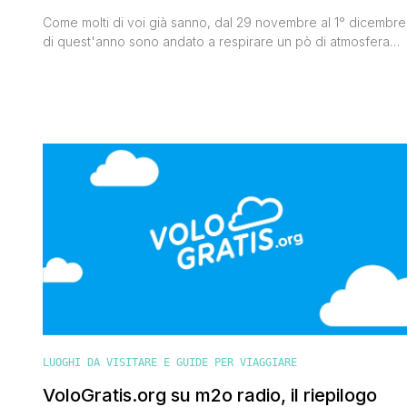
Come molti di voi già sanno, dal 29 novembre al 1° dicembre
di quest'anno sono andato a respirare un pò di atmosfera
natalizia a Stoccolma. Oltre alle foto, alle recensioni e a
racconti di quello splendido weekend, ho montato un video
per farvi vedere quanto possa essere magica l'atmosfera
natalizia nella capitale svedese. Se volete [']
LUOGHI DA VISITARE E GUIDE PER VIAGGIARE
VoloGratis.org su m2o radio, il riepilogo