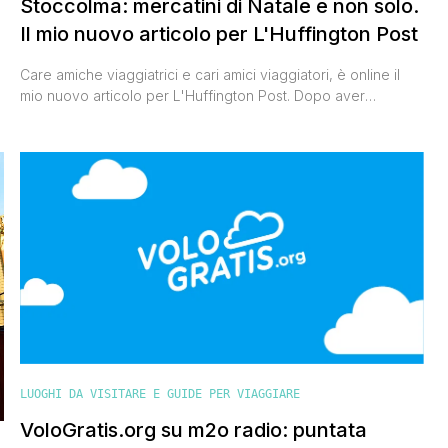
Stoccolma: mercatini di Natale e non solo.
Il mio nuovo articolo per L'Huffington Post
Care amiche viaggiatrici e cari amici viaggiatori, è online il
mio nuovo articolo per L'Huffington Post. Dopo aver
raccontato sulle pagine del famoso quotidiano la magia
natalizia di Copenaghen e di Zurigo, ora è la volta di quella
di Stoccolma che ho avuto il piacere di assaporare in prima
persona un paio di settimane fa. [']
LUOGHI DA VISITARE E GUIDE PER VIAGGIARE
VoloGratis.org su m2o radio: puntata