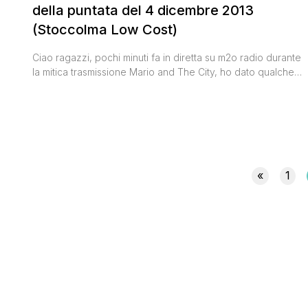
della puntata del 4 dicembre 2013
(Stoccolma Low Cost)
Ciao ragazzi, pochi minuti fa in diretta su m2o radio durante
la mitica trasmissione Mario and The City, ho dato qualche
dritta per visitare Stoccolma low cost. Se non siete riusciti a
prendere appunti, e in attesa che vi posti lo streaming, ecco
a voi il riepilogo. Per raggiungere la capitale svedese low
cost c'è [']
«
1