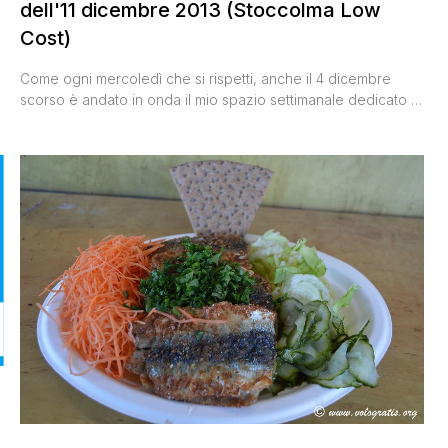
dell'11 dicembre 2013 (Stoccolma Low
Cost)
Come ogni mercoledì che si rispetti, anche il 4 dicembre
scorso è andato in onda il mio spazio settimanale dedicato ai
viaggi low cost su m2o radio, durante la trasmissione 'Mario
i
and The City' condotta magistralmente da Mariolina Simone.
Fresco fresco del weekend trascorso a Stoccolma, ho dato
qualche dritta per visitare low cost la [']