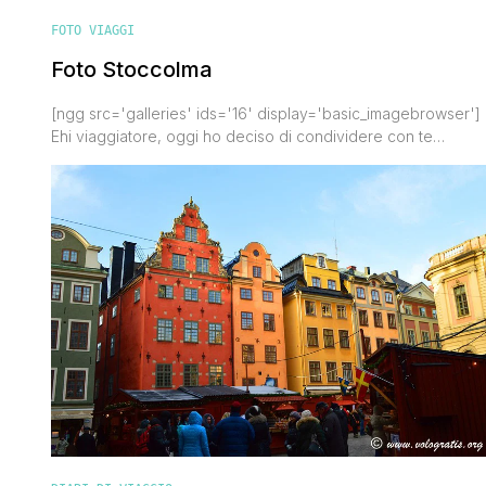
FOTO VIAGGI
Foto Stoccolma
[ngg src='galleries' ids='16' display='basic_imagebrowser']
Ehi viaggiatore, oggi ho deciso di condividere con te
qualche foto di Stoccolma che ho scattato durante i miei due
viaggi nella capitale svedese. Stoccolma è una città
splendida da visitare in ogni stagione. Meravigliosa d'estate
con le sue giornate lunghe e tiepide, magica d'inverno
soprattutto durante il periodo dei mercatini [']