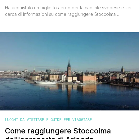
Ha acquistato un biglietto aereo per la capitale svedese e sei
cerca di informazioni su come raggiungere Stoccolma
dall'aeroporto di Skavsta (Nyköping)? Innanzitutto complimenti
per l'ottima scelta della meta, la capitale della Svezia è bella,
elegante e allo stesso modo accogliente, per grandi e per
piccini, e con tante cose da fare e da visitare (leggi cosa
vedere a Stoccolma). [']
LUOGHI DA VISITARE E GUIDE PER VIAGGIARE
Come raggiungere Stoccolma