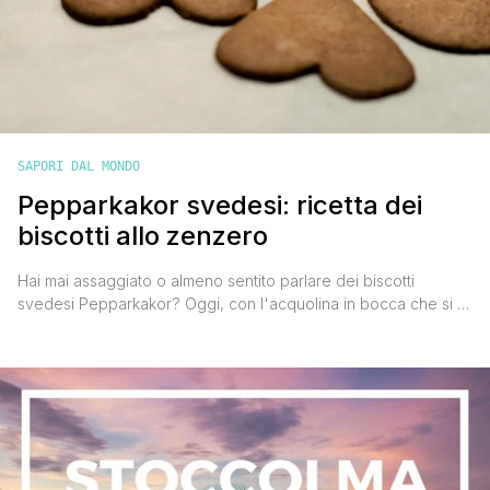
SAPORI DAL MONDO
Pepparkakor svedesi: ricetta dei
biscotti allo zenzero
Hai mai assaggiato o almeno sentito parlare dei biscotti
svedesi Pepparkakor? Oggi, con l'acquolina in bocca che si è
impossessata del mio essere, voglio proprio parlarti di queste
delizie. Il Natale si avvicina a grandi passi e in ogni Paese del
mondo riaffioreranno tutte le tradizioni legate a questa festa
magica. Luci, profumi e sapori [']