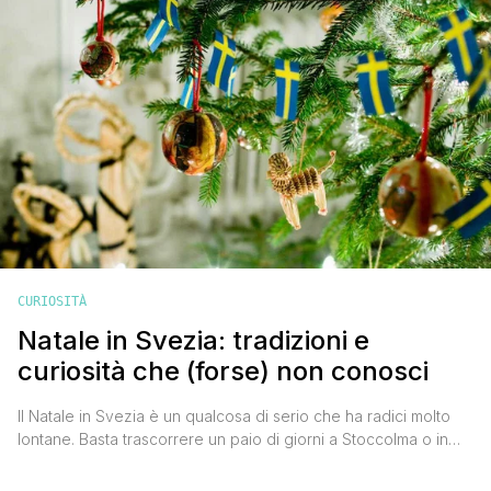
CURIOSITÀ
Natale in Svezia: tradizioni e
curiosità che (forse) non conosci
Il Natale in Svezia è un qualcosa di serio che ha radici molto
lontane. Basta trascorrere un paio di giorni a Stoccolma o in
qualche altra città o villaggio svedese per accorgersi di come
gli abitanti sentano e vivano le festività natalizie. Io e Valentina