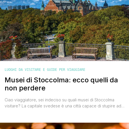
LUOGHI DA VISITARE E GUIDE PER VIAGGIARE
Musei di Stoccolma: ecco quelli da
non perdere
Ciao viaggiatore, sei indeciso su quali musei di Stoccolma
visitare? La capitale svedese è una città capace di stupire ad
ogni passo, fondendo in maniera perfetta storia, cultura e
design, e sono tanti i luoghi in cui ammirare i tanti tesori, con
questo post cercherò di aiutarti nella scelta segnalandoti quelli