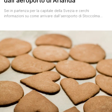
dall'aeroporto di Arlanda
Sei in partenza per la capitale della Svezia e cerchi
informazioni su come arrivare dall'aeroporto di Stoccolma
Arlanda al centro città? Tranquillo, seguendo questi
suggerimenti arriverai in centro senza alcun tipo di problema,
scegliendo l'alternativa a te più congeniale. DALL'AEROPORTO
DI STOCCOLMA ARLANDA AL CENTRO CITTÀ: LE
ALTERNATIVE L'aeroporto di Stoccolma Arlanda dista 45 km
dalla Capitale che [']