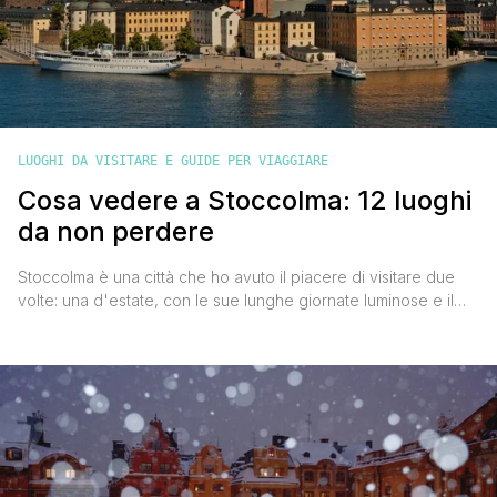
LUOGHI DA VISITARE E GUIDE PER VIAGGIARE
Cosa vedere a Stoccolma: 12 luoghi
da non perdere
Stoccolma è una città che ho avuto il piacere di visitare due
volte: una d'estate, con le sue lunghe giornate luminose e il
clima mite, e una durante il periodo natalizio, quando
l'atmosfera si riempie di luci, decorazioni e profumo di spezie
grazie ai caratteristici mercatini di Natale. Entrambe le volte mi
ha conquistato per [']