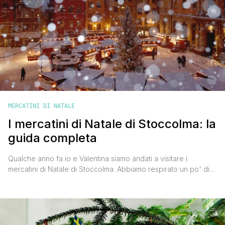
MERCATINI DI NATALE
I mercatini di Natale di Stoccolma: la
guida completa
Qualche anno fa io e Valentina siamo andati a visitare i
mercatini di Natale di Stoccolma. Abbiamo respirato un po' di
atmosfera natalizia autentica, ammirato le meravigliose
decorazioni presenti in ogni angolo della città, i candelabri
dell'avvento accesi sui davanzali delle finestre, i Babbi Natale
e gli abeti ovunque, e respirato quel delizioso profumo di
cannella che pervade [']