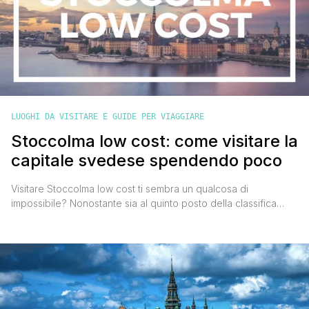
LUOGHI DA VISITARE E GUIDE PER VIAGGIARE
Stoccolma low cost: come visitare la
capitale svedese spendendo poco
Visitare Stoccolma low cost ti sembra un qualcosa di
impossibile? Nonostante sia al quinto posto della classifica
2017 delle città più care al mondo stilata dagli analisti di
Deutsche Bank, è possibile trascorrere un bel weekend
nell'affascinante capitale della Svezia senza spendere una
fortuna. Come? Seguendo i consigli che sto per darti in questa
guida su come [']