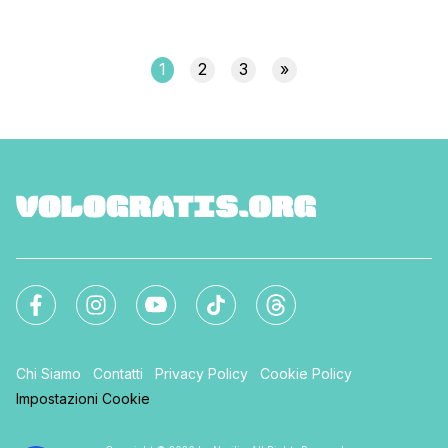
atmosfere che solo i Paesi scandinavi sanno regalare in
questo periodo dell'anno. Oggi voglio parlarti proprio di
questa bevanda che ho assaggiato per la prima volta ai
mercatini di Natale di Stoccolma e che oltre a scaldarmi dal [']
1
2
3
»
Chi Siamo
Contatti
Privacy Policy
Cookie Policy
Impostazioni Cookie