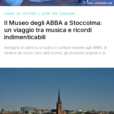
LUOGHI DA VISITARE E GUIDE PER VIAGGIARE
Il Museo degli ABBA a Stoccolma:
un viaggio tra musica e ricordi
indimenticabili
Immagina di salire su un palco e cantare insieme agli ABBA, di
vedere da vicino i loro abiti iconici, gli strumenti originali e di
scoprire come è nato uno dei gruppi pop più amati di tutti i
tempi. Questo è ciò che ti aspetta all'ABBA The Museum, un
luogo dove la musica e la storia [']