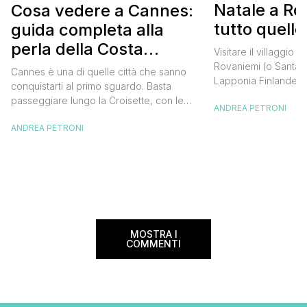
Natale a Ro
Cosa vedere a Cannes:
tutto quello
guida completa alla
sapere
perla della Costa
Visitare il villaggio 
Azzurra
Rovaniemi (o Santa C
Cannes è una di quelle città che sanno
Lapponia Finlandes
conquistarti al primo sguardo. Basta
di quelle cose da fa
passeggiare lungo la Croisette, con le
ANDREA PETRONI
nella vita, un sogno 
palme che si stagliano contro il cielo
grandi e per piccini.
ANDREA PETRONI
azzurro e il profumo del mare che ti
grado di trasportare
avvolge, per capire che questo luogo ha
dimensione magica e
qualcosa di speciale. È una città dove il
sorrisi […]
glamour del Festival del Cinema si […]
MOSTRA I
COMMENTI