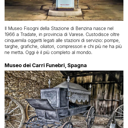
Il Museo Fisogni della Stazione di Benzina nasce nel
1966 a Tradate, in provincia di Varese. Custodisce oltre
cinquemila oggetti legati alle stazioni di servizio: pompe,
targhe, grafiche, oliatori, compressori e chi più ne ha più
ne metta. Oggi è il più completo al mondo.
Museo dei Carri Funebri, Spagna