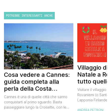
POTREBBE INTERESSARTI ANCHE
Villaggio di
Natale a Ro
Cosa vedere a Cannes:
tutto quello
guida completa alla
sapere
perla della Costa
Visitare il villaggio 
Azzurra
Rovaniemi (o Santa C
Cannes è una di quelle città che sanno
Lapponia Finlandes
conquistarti al primo sguardo. Basta
di quelle cose da fa
passeggiare lungo la Croisette, con le
ANDREA PETRONI
nella vita, un sogno 