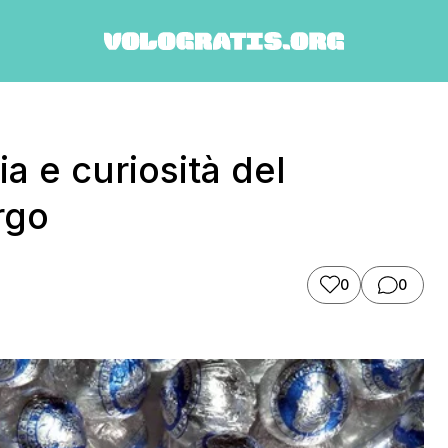
ia e curiosità del
rgo
0
0