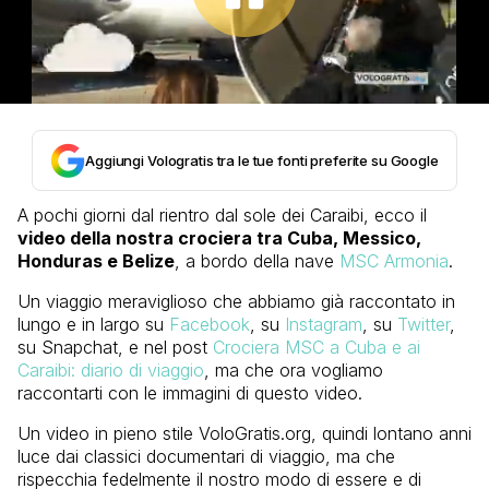
Aggiungi Vologratis tra le tue fonti preferite su Google
A pochi giorni dal rientro dal sole dei Caraibi, ecco il
video della nostra crociera tra Cuba, Messico,
Honduras e Belize
, a bordo della nave
MSC Armonia
.
Un viaggio meraviglioso che abbiamo già raccontato in
lungo e in largo su
Facebook
, su
Instagram
, su
Twitter
,
su Snapchat, e nel post
Crociera MSC a Cuba e ai
Caraibi: diario di viaggio
, ma che ora vogliamo
raccontarti con le immagini di questo video.
Un video in pieno stile VoloGratis.org, quindi lontano anni
luce dai classici documentari di viaggio, ma che
rispecchia fedelmente il nostro modo di essere e di