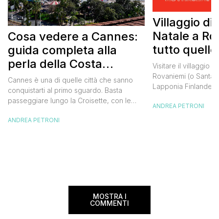
Villaggio di
Natale a Ro
Cosa vedere a Cannes:
tutto quello
guida completa alla
sapere
perla della Costa
Visitare il villaggio 
Azzurra
Rovaniemi (o Santa C
Cannes è una di quelle città che sanno
Lapponia Finlandes
conquistarti al primo sguardo. Basta
di quelle cose da fa
passeggiare lungo la Croisette, con le
ANDREA PETRONI
nella vita, un sogno 
palme che si stagliano contro il cielo
grandi e per piccini.
ANDREA PETRONI
azzurro e il profumo del mare che ti
grado di trasportare
avvolge, per capire che questo luogo ha
dimensione magica e
qualcosa di speciale. È una città dove il
sorrisi […]
glamour del Festival del Cinema si […]
MOSTRA I
COMMENTI