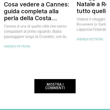
Natale a Ro
Cosa vedere a Cannes:
tutto quello
guida completa alla
sapere
perla della Costa
Visitare il villaggio 
Azzurra
Rovaniemi (o Santa C
Cannes è una di quelle città che sanno
Lapponia Finlandes
conquistarti al primo sguardo. Basta
di quelle cose da fa
passeggiare lungo la Croisette, con le
ANDREA PETRONI
nella vita, un sogno 
palme che si stagliano contro il cielo
grandi e per piccini.
ANDREA PETRONI
azzurro e il profumo del mare che ti
grado di trasportare
avvolge, per capire che questo luogo ha
dimensione magica e
qualcosa di speciale. È una città dove il
sorrisi […]
glamour del Festival del Cinema si […]
MOSTRA I
COMMENTI