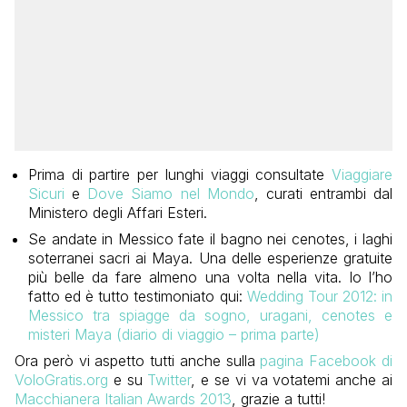
Prima di partire per lunghi viaggi consultate
Viaggiare
Sicuri
e
Dove Siamo nel Mondo
, curati entrambi dal
Ministero degli Affari Esteri
.
Se andate in Messico fate il bagno nei cenotes, i laghi
soterranei sacri ai Ma
ya
. Una delle esperienze gratuite
più belle da fare almeno una volta nella vita
. Io
l’ho
fat
to ed è tutto testimoniato qui:
Wedding Tour 2012: in
Messico tra spiagge da sogno, uragani, cenotes e
misteri Maya (diario di viaggio – prima parte)
Ora però vi aspetto tutti anche sulla
pagina Facebook di
VoloGratis.org
e su
Twitter
, e se vi va votatemi anche ai
Macchianera Italian Awards 2013
, grazie a tutti!