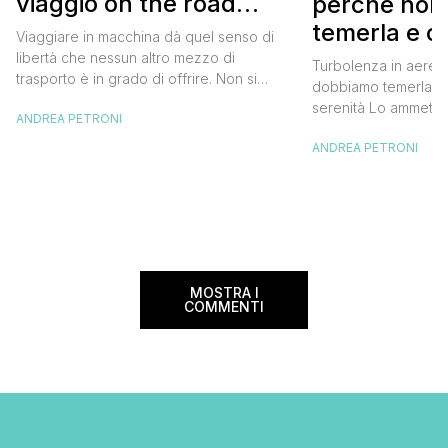
viaggio on the road
perché non
perfetto
temerla e 
Viaggiare in macchina dà quel senso di
affrontarla 
libertà che nessun altro mezzo di
Turbolenza in aereo
trasporto è in grado di offrire. Non si
dobbiamo temerla e 
hanno vincoli di orari e ci si può fermare
serenità Lo ammetto,
ANDREA PETRONI
dove e quando si vuole, senza contare
incontrato una turbo
poi che nella maggior parte dei casi i
ANDREA PETRONI
sono preso un bel s
viaggi in auto permettono un risparmio
sobbalzava improvvi
non indifferente rispetto al […]
pensare a tutto, dalla
miei cari e al mio b
volevo […]
MOSTRA I
COMMENTI