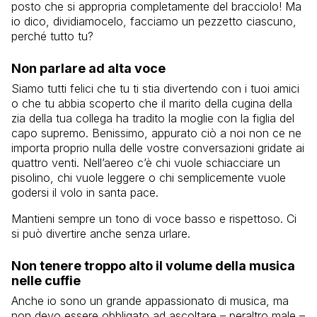
posto che si appropria completamente del bracciolo! Ma
io dico, dividiamocelo, facciamo un pezzetto ciascuno,
perché tutto tu?
Non parlare ad alta voce
Siamo tutti felici che tu ti stia divertendo con i tuoi amici
o che tu abbia scoperto che il marito della cugina della
zia della tua collega ha tradito la moglie con la figlia del
capo supremo. Benissimo, appurato ciò a noi non ce ne
importa proprio nulla delle vostre conversazioni gridate ai
quattro venti. Nell’aereo c’è chi vuole schiacciare un
pisolino, chi vuole leggere o chi semplicemente vuole
godersi il volo in santa pace.
Mantieni sempre un tono di voce basso e rispettoso. Ci
si può divertire anche senza urlare.
Non tenere troppo alto il volume della musica
nelle cuffie
Anche io sono un grande appassionato di musica, ma
non devo essere obbligato ad ascoltare – peraltro male –