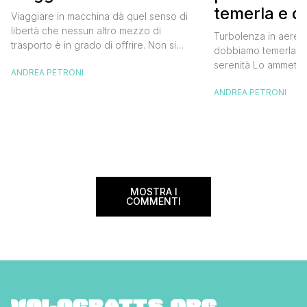
perfetto
temerla e 
Viaggiare in macchina dà quel senso di
affrontarla 
libertà che nessun altro mezzo di
Turbolenza in aereo
trasporto è in grado di offrire. Non si
dobbiamo temerla e 
hanno vincoli di orari e ci si può fermare
serenità Lo ammetto,
ANDREA PETRONI
dove e quando si vuole, senza contare
incontrato una turbo
poi che nella maggior parte dei casi i
ANDREA PETRONI
sono preso un bel s
viaggi in auto permettono un risparmio
sobbalzava improvvi
non indifferente rispetto al […]
pensare a tutto, dalla
miei cari e al mio b
volevo […]
MOSTRA I
COMMENTI