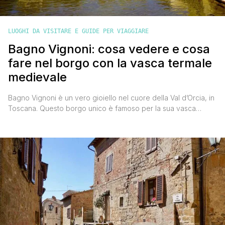
LUOGHI DA VISITARE E GUIDE PER VIAGGIARE
Bagno Vignoni: cosa vedere e cosa
fare nel borgo con la vasca termale
medievale
Bagno Vignoni è un vero gioiello nel cuore della Val d’Orcia, in
Toscana. Questo borgo unico è famoso per la sua vasca
termale medievale situata al centro della piazza, che regala
un'atmosfera fiabesca con il vapore che si solleva soprattutto
nelle stagioni fredde. Perfetto per chi cerca un mix di relax,
storia e natura, Bagno [']