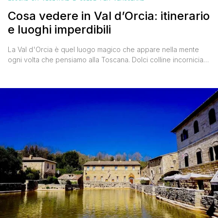
Cosa vedere in Val d’Orcia: itinerario
e luoghi imperdibili
La Val d'Orcia è quel luogo magico che appare nella mente
ogni volta che pensiamo alla Toscana. Dolci colline incorniciate
da cipressi, borghi medievali ricchi di storia, castelli, abbazie e
vigneti che producono vini rinomati in tutto il mondo. Questo
angolo di paradiso, situato in provincia di Siena e a poca
distanza dal confine con [']