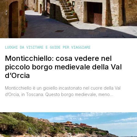
LUOGHI DA VISITARE E GUIDE PER VIAGGIARE
Monticchiello: cosa vedere nel
piccolo borgo medievale della Val
d’Orcia
Monticchiello è un gioiello incastonato nel cuore della Val
d’Orcia, in Toscana. Questo borgo medievale, meno
conosciuto rispetto ai vicini Pienza e Montepulciano, offre
un’esperienza unica tra storia, cultura e panorami mozzafiato.
Io ci sono stato due volte e sono pronto a darti tutti i
suggerimenti su cosa vedere a Monticchiello e perché vale la
[']