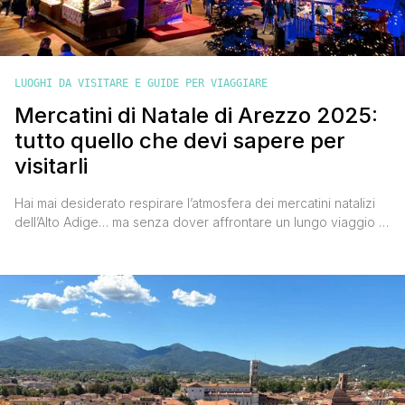
LUOGHI DA VISITARE E GUIDE PER VIAGGIARE
Mercatini di Natale di Arezzo 2025:
tutto quello che devi sapere per
visitarli
Hai mai desiderato respirare l’atmosfera dei mercatini natalizi
dell’Alto Adige… ma senza dover affrontare un lungo viaggio al
nord?Se sì, ho la destinazione perfetta per te: i mercatini di
Natale di Arezzo. Ogni anno, tra metà novembre e fine
dicembre, questa affascinante città toscana si trasforma in un
vero e proprio villaggio alpino, con casette [']