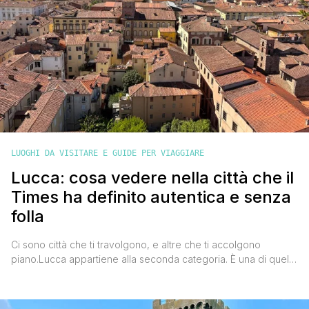
LUOGHI DA VISITARE E GUIDE PER VIAGGIARE
Lucca: cosa vedere nella città che il
Times ha definito autentica e senza
folla
Ci sono città che ti travolgono, e altre che ti accolgono
piano.Lucca appartiene alla seconda categoria. È una di quelle
mete che non hanno bisogno di fare rumore per entrare nel
cuore. Ti bastano pochi passi dentro le sue mura per capire
che qui il tempo scorre diversamente. Appena sono arrivato,