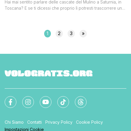
Hai mai sentito parlare delle cascate del Mulino a Saturnia, in
Toscana? E se ti dicessi che proprio lì potresti trascorrere una
bella giornata gratis alle Terme di Saturnia? Fidati di me e
continua a leggere questo post, sono convinto che poi mi
ringrazierai perché oltre ad essere gratis sono anche molto
belle e curative. CASCATE [']
1
2
3
»
Chi Siamo
Contatti
Privacy Policy
Cookie Policy
Impostazioni Cookie