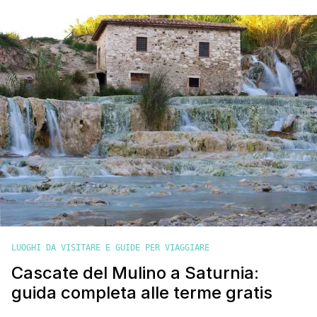
paesaggio mozzafiato fatto di scogliere a picco sul mare,
acque cristalline e una ricca macchia mediterranea. Oltre alla
natura, Giannutri vanta un affascinante passato, testimoniato
dai resti [']
LUOGHI DA VISITARE E GUIDE PER VIAGGIARE
Cascate del Mulino a Saturnia:
guida completa alle terme gratis