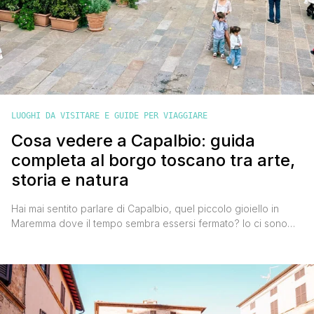
LUOGHI DA VISITARE E GUIDE PER VIAGGIARE
Cosa vedere a Capalbio: guida
completa al borgo toscano tra arte,
storia e natura
Hai mai sentito parlare di Capalbio, quel piccolo gioiello in
Maremma dove il tempo sembra essersi fermato? Io ci sono
stato e te lo dico con il cuore: mi ha subito conquistato. Un
borgo medievale che sembra uscito da una cartolina,
incastonato tra le colline toscane, a pochi chilometri dal mare,
circondato da vigneti, uliveti [']