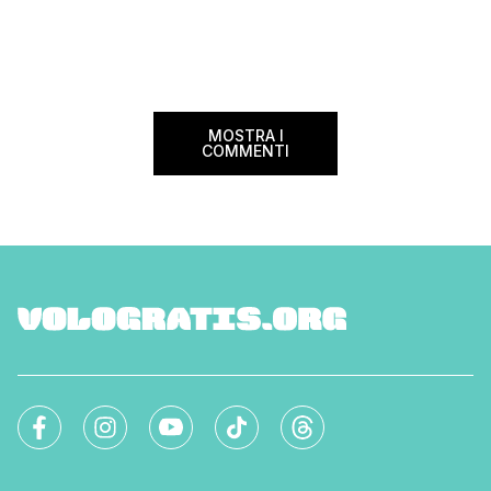
terza […]
viaggiatori che sce
più sostenibili durant
Lanciato come proget
ampliato nel 2025 e 
MOSTRA I
COMMENTI