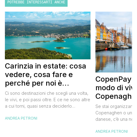
POTREBBE INTERESSARTI ANCHE
Carinzia in estate: cosa
vedere, cosa fare e
CopenPay: i
perché per noi è
modo di viv
diventata una
Ci sono destinazioni che scegli una volta,
Copenaghen
destinazione del cuore
le vivi, e poi passi oltre. E ce ne sono altre
meglio e s
a cui torni, quasi senza deciderlo
Se stai organizzand
meno
davvero, come se fosse la Carinzia a
Copenaghen o un we
ANDREA PETRONI
richiamarti indietro più che il contrario. Per
danese, c’è una novi
noi è la seconda categoria, senza dubbio.
conoscere prima del
Questa è stata la nostra quarta volta qui, la
ANDREA PETRONI
CopenPay ed è un’ini