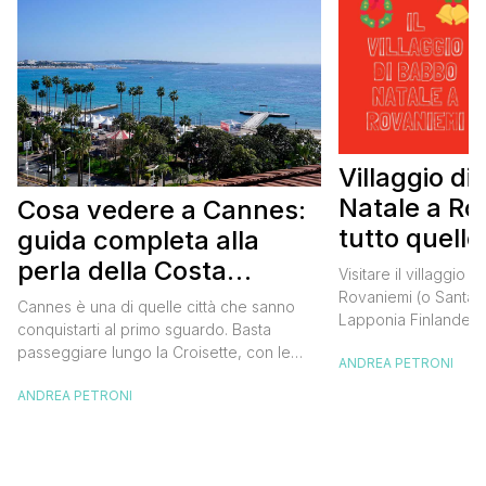
Villaggio di
Natale a Ro
Cosa vedere a Cannes:
tutto quello
guida completa alla
sapere
perla della Costa
Visitare il villaggio 
Azzurra
Rovaniemi (o Santa C
Cannes è una di quelle città che sanno
Lapponia Finlandes
conquistarti al primo sguardo. Basta
di quelle cose da fa
passeggiare lungo la Croisette, con le
ANDREA PETRONI
nella vita, un sogno 
palme che si stagliano contro il cielo
grandi e per piccini.
ANDREA PETRONI
azzurro e il profumo del mare che ti
grado di trasportare
avvolge, per capire che questo luogo ha
dimensione magica e
qualcosa di speciale. È una città dove il
sorrisi […]
glamour del Festival del Cinema si […]