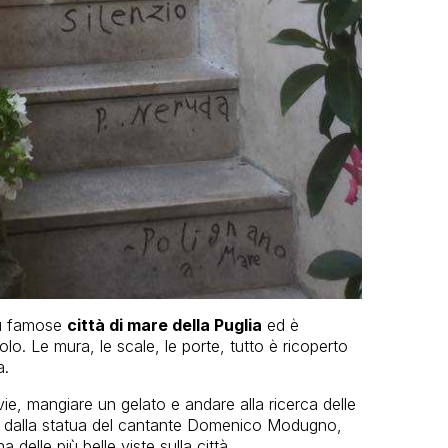
iù famose
città di mare della Puglia
ed è
lo. Le mura, le scale, le porte, tutto è ricoperto
a.
vie, mangiare un gelato e andare alla ricerca delle
si dalla statua del cantante Domenico Modugno,
elle più belle viste sulla città.