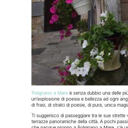
Polignano a Mare
è senza dubbio una delle p
un’esplosione di poesia e bellezza ad ogni ango
di frasi, di stralci di poesie, di pura, unica magi
Ti suggerisco di passeggiare tra le sue strette 
terrazze panoramiche della città. A pochi pas
che nacque proprio a Polignano a Mare, c’è una d