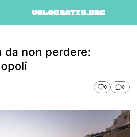
ia da non perdere:
opoli
0
0