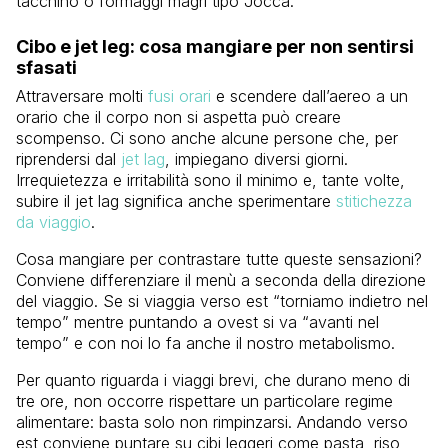
tacchino o formaggi magri tipo Jocca.
Cibo e jet leg: cosa mangiare per non sentirsi
sfasati
Attraversare molti
fusi orari
e scendere dall’aereo a un
orario che il corpo non si aspetta può creare
scompenso. Ci sono anche alcune persone che, per
riprendersi dal
jet lag
, impiegano diversi giorni.
Irrequietezza e irritabilità sono il minimo e, tante volte,
subire il jet lag significa anche sperimentare
stitichezza
da viaggio
.
Cosa mangiare per contrastare tutte queste sensazioni?
Conviene differenziare il menù a seconda della direzione
del viaggio. Se si viaggia verso est “torniamo indietro nel
tempo” mentre puntando a ovest si va “avanti nel
tempo” e con noi lo fa anche il nostro metabolismo.
Per quanto riguarda i viaggi brevi, che durano meno di
tre ore, non occorre rispettare un particolare regime
alimentare: basta solo non rimpinzarsi. Andando verso
est conviene puntare su cibi leggeri come pasta, riso,