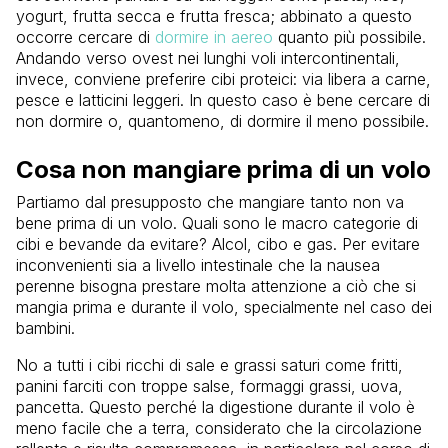
yogurt, frutta secca e frutta fresca; abbinato a questo
occorre cercare di
dormire in aereo
quanto più possibile.
Andando verso ovest nei lunghi voli intercontinentali,
invece, conviene preferire cibi proteici: via libera a carne,
pesce e latticini leggeri. In questo caso è bene cercare di
non dormire o, quantomeno, di dormire il meno possibile.
Cosa non mangiare prima di un volo
Partiamo dal presupposto che mangiare tanto non va
bene prima di un volo. Quali sono le macro categorie di
cibi e bevande da evitare? Alcol, cibo e gas. Per evitare
inconvenienti sia a livello intestinale che la nausea
perenne bisogna prestare molta attenzione a ciò che si
mangia prima e durante il volo, specialmente nel caso dei
bambini.
No a tutti i cibi ricchi di sale e grassi saturi come fritti,
panini farciti con troppe salse, formaggi grassi, uova,
pancetta. Questo perché la digestione durante il volo è
meno facile che a terra, considerato che la circolazione