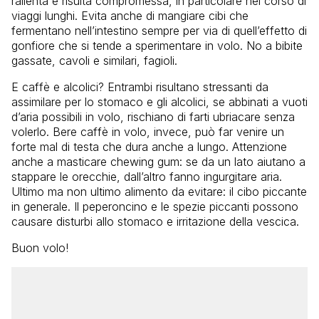
rallenta e risulta compromessa, in particolare nel corso di
viaggi lunghi. Evita anche di mangiare cibi che
fermentano nell’intestino sempre per via di quell’effetto di
gonfiore che si tende a sperimentare in volo. No a bibite
gassate, cavoli e similari, fagioli.
E caffè e alcolici? Entrambi risultano stressanti da
assimilare per lo stomaco e gli alcolici, se abbinati a vuoti
d’aria possibili in volo, rischiano di farti ubriacare senza
volerlo. Bere caffè in volo, invece, può far venire un
forte mal di testa che dura anche a lungo. Attenzione
anche a masticare chewing gum: se da un lato aiutano a
stappare le orecchie, dall’altro fanno ingurgitare aria.
Ultimo ma non ultimo alimento da evitare: il cibo piccante
in generale. Il peperoncino e le spezie piccanti possono
causare disturbi allo stomaco e irritazione della vescica.
Buon volo!