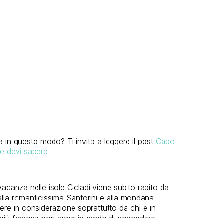
 in questo modo? Ti invito a leggere il post
Capo
he devi sapere
vacanza nelle isole Cicladi viene subito rapito da
alla romanticissima Santorini e alla mondana
re in considerazione soprattutto da chi è in
ue più famose non sono in grado di concedere,