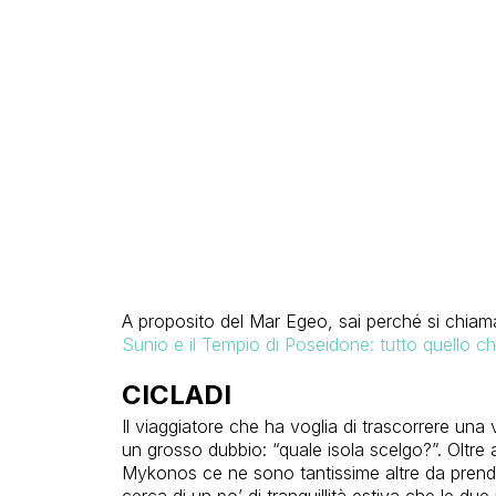
A proposito del Mar Egeo, sai perché si chiama
Sunio e il Tempio di Poseidone: tutto quello c
CICLADI
Il viaggiatore che ha voglia di trascorrere una 
un grosso dubbio: “quale isola scelgo?”. Oltre 
Mykonos ce ne sono tantissime altre da prende
cerca di un po’ di tranquillità estiva che le d