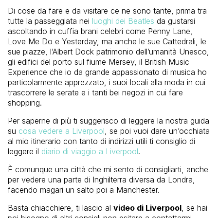
Di cose da fare e da visitare ce ne sono tante, prima tra
tutte la passeggiata nei
luoghi dei Beatles
da gustarsi
ascoltando in cuffia brani celebri come Penny Lane,
Love Me Do e Yesterday, ma anche le sue Cattedrali, le
sue piazze, l’Albert Dock patrimonio dell’umanità Unesco,
gli edifici del porto sul fiume Mersey, il British Music
Experience che io da grande appassionato di musica ho
particolarmente apprezzato, i suoi locali alla moda in cui
trascorrere le serate e i tanti bei negozi in cui fare
shopping.
Per saperne di più ti suggerisco di leggere la nostra guida
su
cosa vedere a Liverpool
, se poi vuoi dare un’occhiata
al mio itinerario con tanto di indirizzi utili ti consiglio di
leggere il
diario di viaggio a Liverpool
.
È comunque una città che mi sento di consigliarti, anche
per vedere una parte di Inghilterra diversa da Londra,
facendo magari un salto poi a Manchester.
Basta chiacchiere, ti lascio al
video di Liverpool
, se hai
poi bisogno di altri consigli non esitare a contattarmi.